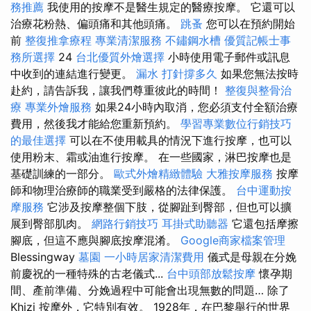
務推薦
我使用的按摩不是醫生規定的醫療按摩。 它還可以
治療花粉熱、偏頭痛和其他頭痛。
跳蚤
您可以在預約開始
前
整復推拿療程
專業清潔服務
不鏽鋼水槽
優質記帳士事
務所選擇
24
台北優質外燴選擇
小時使用電子郵件或訊息
中收到的連結進行變更。
漏水 打針撐多久
如果您無法按時
赴約，請告訴我，讓我們尊重彼此的時間！
整復與整骨治
療
專業外燴服務
如果24小時內取消，您必須支付全額治療
費用，然後我才能給您重新預約。
學習專業數位行銷技巧
的最佳選擇
可以在不使用載具的情況下進行按摩，也可以
使用粉末、霜或油進行按摩。 在一些國家，淋巴按摩也是
基礎訓練的一部分。
歐式外燴精緻體驗
大雅按摩服務
按摩
師和物理治療師的職業受到嚴格的法律保護。
台中運動按
摩服務
它涉及按摩整個下肢，從腳趾到臀部，但也可以擴
展到臀部肌肉。
網路行銷技巧
耳掛式助聽器
它還包括摩擦
腳底，但這不應與腳底按摩混淆。
Google商家檔案管理
Blessingway
墓園
一小時居家清潔費用
儀式是母親在分娩
前慶祝的一種特殊的古老儀式...
台中頭部放鬆按摩
懷孕期
間、產前準備、分娩過程中可能會出現無數的問題… 除了
Khizi 按摩外，它特別有效。 1928年，在巴黎舉行的世界