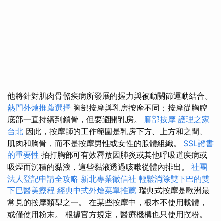
他將針對肌肉骨骼疾病所發展的握力與被動關節運動結合。
熱門外燴推薦選擇
胸部按摩與乳房按摩不同；按摩從胸腔
底部一直持續到鎖骨，但要避開乳房。
腳部按摩
護理之家
台北
因此，按摩師的工作範圍是乳房下方、上方和之間、
肌肉和胸骨，而不是按摩男性或女性的腺體組織。
SSL證書
的重要性
拍打胸部可有效釋放因肺炎或其他呼吸道疾病或
吸煙而沉積的黏液，這些黏液透過咳嗽從體內排出。
社團
法人登記申請全攻略
新北專業徵信社
輕鬆消除雙下巴的雙
下巴醫美療程
經典中式外燴菜單推薦
瑞典式按摩是歐洲最
常見的按摩類型之一。 在某些按摩中，根本不使用載體，
或僅使用粉末。 根據官方規定，醫療機構也只使用撲粉。