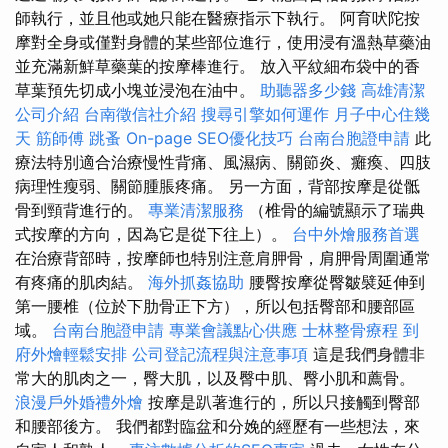
師執行，並且他或她只能在醫療指示下執行。 阿育吠陀按
摩對全身或僅對身體的某些部位進行，使用浸有溫熱草藥油
並充滿新鮮草藥葉的按摩棒進行。 放入平紋細布袋中的香
草葉預先切成小塊並浸泡在油中。
助聽器多少錢
高雄清潔
公司介紹
台南徵信社介紹
搜尋引擎如何運作
月子中心住幾
天
筋師傅
跳蚤
On-page SEO優化技巧
台南台胞證申請
此
療法特別適合治療慢性背痛、風濕病、關節炎、癱瘓、四肢
病理性瘦弱、關節腫脹疼痛。 另一方面，背部按摩是從骶
骨到頸背進行的。
專業清潔服務
（椎骨的編號顯示了瑞典
式按摩的方向，因為它是從下往上）。
台中外燴服務首選
在治療背部時，按摩師也特別注意肩胛骨，肩胛骨周圍通常
有疼痛的肌肉結。
海外抓姦協助
腰臀按摩從臀皺襞延伸到
第一腰椎（位於下肋骨正下方），所以包括臀部和腰部區
域。
台南台胞證申請
專業會議點心供應
士林整骨療程
到
府外燴輕鬆安排
公司登記流程與注意事項
這是我們身體非
常大的肌肉之一，臀大肌，以及臀中肌、臀小肌和薦骨。
浪漫戶外婚禮外燴
按摩是趴著進行的，所以只接觸到臀部
和腰部後方。 我們都對臨盆和分娩的經歷有一些想法，來