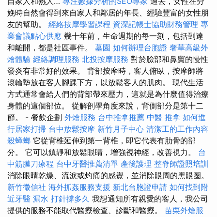
自家人和熟人…
專注數據分析的SEO專家
過去，女性在分
娩時自然會得到來自家人和鄰居的年長、經驗豐富的女性朋
友的幫助。
經絡按摩學習課程
資深記帳士協助財務管理
專
業會議點心供應
幾十年前，生命週期的每一刻，包括到達
和離開，都是社區事件。
墓園
如何辦理台胞證
奢華高級外
燴體驗
經絡調理服務
北投按摩服務
對於臉部和鼻竇的慢性
發炎有非常好的效果。 背部按摩時，客人俯臥，按摩師將
滾輪墊放在客人腳踝下方，以放鬆客人的肌肉。 現代生活
方式通常會給人們的背部帶來壓力，這就是為什麼值得治療
身體的這個部位。 從解剖學角度來說，背側部分是第十二
節。 - 餐飲企劃
外燴服務
台中推拿推薦
中醫 推拿
如何進
行居家打掃
台中放鬆按摩
新竹月子中心
清潔工的工作內容
殺蟑螂
它從背椎延伸到第一背椎，即它代表有肋骨的部
分。 它可以鎮靜和放鬆眼睛，增強視神經，改善視力。
台
中筋膜刀療程
台中牙醫推薦清單
產後護理
整脊師證照培訓
消除眼睛乾燥、流淚或灼痛的感覺，並消除眼周的黑眼圈。
新竹徵信社
海外抓姦服務支援
新北台胞證申請
如何找到附
近牙醫
漏水 打針撐多久
我想通知所有親愛的客人，我公司
提供的服務不能取代醫療檢查、診斷和醫療。
苗栗外燴服