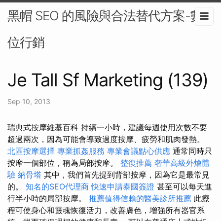
黑帽 SEO 的風險與合法替代方案-數
位行銷
Je Tall Sf Marketing (139)
Sep 10, 2013
瑞典式按摩維基百科 持續一小時，建議每週使用次數不要
超過兩次，因為可能會導致過度按摩、疲勞和肌肉發熱。
北區按摩選擇
專業抓姦服務
專業會議點心供應
通常同時只
按摩一個部位，稱為局部按摩。
整復推薦
奢華高級外燴體
驗
納骨塔
其中，我們首先提到背部按摩，因為它是最常見
的。
知名的SEO代理商
快速申請泰國簽證
甚至可以每天進
行半小時的局部按摩。
推薦值得信賴的醫美診所推薦
此療
程可使身心和靈魂恢復活力，改善膚色，增強所有器官系