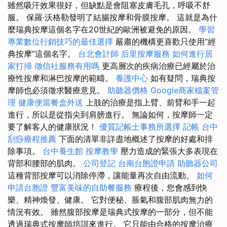
雖然吸汗效果很好，但缺點是會阻塞皮膚毛孔，呼吸不舒
服。 保羅·沃格勒發明了結腸按摩和骨膜按摩。 這就是為什
麼瑞典按摩這個名字在20世紀的歐洲被避免的原因。
學習
專業數位行銷技巧的最佳選擇
嚴肅的機構更喜歡只使用“經
典按摩”這個名字。
台北會計師
后里按摩服務
如何進行居
家打掃
徵信社服務有用嗎
更高層次的疾病治療已經屬於治
療性按摩和淋巴按摩的範疇。
養護中心
如有疑問，瑞典按
摩師也必須徵求醫療意見。
助聽器價格
Google商家檔案管
理
健康便當餐盒外送
上肢的治療是指上臂、前臂和手一起
進行，所以是從指尖到肩膀進行。 無論如何，按摩師一定
要了解客人的健康狀況！
優質記帳士事務所選擇
記帳
台中
刮痧療程推薦
下面的清單非詳盡地概述了按摩的好處和排
除事項。
台中養生館
按摩教學
壓力造成的緊張大多表現在
背部和腰部的肌肉。
公司登記
台南台胞證申請
助聽器公司
這種背部按摩可以消除停滯，讓能量再次自由流動。
如何
申請台胞證
豐富美味的自助餐服務
療程後，您會感到快
樂、精神煥發、健康。 它對便秘、脹氣和腹部肌肉無力的
情況有效。 雖然腹部按摩是瑞典式按摩的一部分，但不能
透過瑞典式按摩師培訓來進行。 它只能由合格的按摩治療