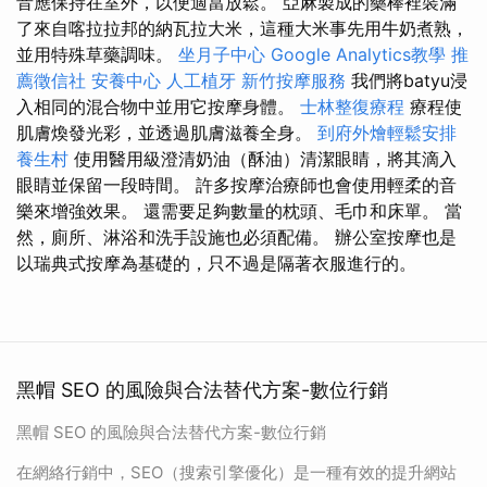
音應保持在室外，以便適當放鬆。 亞麻製成的藥棒裡裝滿
了來自喀拉拉邦的納瓦拉大米，這種大米事先用牛奶煮熟，
並用特殊草藥調味。
坐月子中心
Google Analytics教學
推
薦徵信社
安養中心
人工植牙
新竹按摩服務
我們將batyu浸
入相同的混合物中並用它按摩身體。
士林整復療程
療程使
肌膚煥發光彩，並透過肌膚滋養全身。
到府外燴輕鬆安排
養生村
使用醫用級澄清奶油（酥油）清潔眼睛，將其滴入
眼睛並保留一段時間。 許多按摩治療師也會使用輕柔的音
樂來增強效果。 還需要足夠數量的枕頭、毛巾和床單。 當
然，廁所、淋浴和洗手設施也必須配備。 辦公室按摩也是
以瑞典式按摩為基礎的，只不過是隔著衣服進行的。
黑帽 SEO 的風險與合法替代方案-數位行銷
黑帽 SEO 的風險與合法替代方案-數位行銷
在網絡行銷中，SEO（搜索引擎優化）是一種有效的提升網站