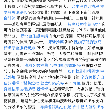
統，從而確保理想的健康和長壽。 可以在普通床上或地板
上按摩，但這對按摩師來說壓力較大。
台中筋膜刀療程
推
拿與整復結合
它類似於背部按摩，但不影響下背部區域。
會計師
重點是鍛鍊肩帶的肌肉——胸肌、三角肌、斜方肌
——以及肩胛骨區域以及頸部肌肉。
按摩服務推薦
墓地
它
可有效治療頭痛、肩關節周圍軟組織發炎（PHS）和其他健
康問題。
新北台胞證申請
如無特殊原因，可將頸肩按摩與
肩胛骨的伸展活動結合。
牙醫推薦
對於
關鍵字選擇技巧
精緻茶會服務安排
PHS，按摩還輔以手臂治療，如果頭痛
嚴重，則需要平滑前額、頸背、太陽穴和肩帶。 阿育吠陀
孕婦按摩是一種基於阿育吠陀和馬爾瑪療法的美妙而獨特的
治療方法。
高雄牙醫推薦
台中運動按摩服務
根據懷孕階
段，按摩會呵護準媽媽的整個身體。
如何找到打掃阿姨
中
式外燴
孕婦按摩可以安全地在懷孕中期（第
全方位提升自
信的選擇：醫美療程
數位行銷策略
4-7
牌位
個月）使用。
身體按摩技術課程
殺蟑螂
在這種背景下，有趣的是，瑞典
按摩與美國的引進不幸地在俱樂部紮根，從而失去了很多道
德價值。 這是治療性按摩和運動按摩以及瑞典式按摩技術
的分段按摩的基礎。
專業會議點心供應
台中壓力舒緩按摩