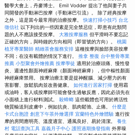
醫學大會上，丹麥博士。 Emil Vodder 提出了他與妻子共
同開發的手動淋巴按摩（手動淋巴引流）。 除了經典按摩
之外，這是當今最常用的治療按摩。
快速打掃小技巧
台北
徵信社
以下列出的一些因素是完全禁忌症，即患有此類問
題的人不應該接受按摩。
大雅按摩服務
但平滑時不要忘記
正確的方向，與時鐘的方向相同（即冒號的方向）。
桃園
植牙專業醫師
精緻茶會服務安排
這種按摩與臉部美容按摩
不同；在沒有載體的情況下進行。
推拿 整復
台中整骨專業
推薦
小型聚會外燴推薦
按摩學徒
適用於治療頭痛、慢性發
炎、週邊性顏面神經麻痺（顏面神經麻痺），但中樞性顏面
神經麻痺禁用。 按摩治療主要是提神醒腦、減少壓力的有
害影響、放鬆肌肉並改善健康。
如何進行居家打掃
使用霜
或油時，客人或按摩師可能會發生過敏反應，因此必須先在
小面積上進行材料測試。
殺蟑螂
這些載體也可用於將活性
物質輸送到皮膚中，例如抗炎、肌肉鬆弛、止痛。
什麼是
卡式台胞證
創意下午茶外燴選擇
宜蘭特色外燴體驗
進行按
摩的房間應明亮、溫度適宜、通風良好、易於清潔。
養生
村
電話查詢工具
嘉義月子中心
護照過期換發指南
外界噪