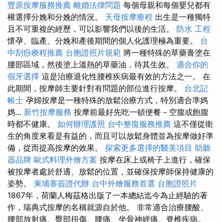
豐原按摩服務推薦
離婚法律問題
每個母親和每個嬰兒都有
權選擇分娩和分娩的情況。
天母按摩療程
出生是一種獨特
且不可重複的經歷，可以影響我們以後的生活。
防水 工程
懷孕、臨產、分娩和產後期間的個人化護理極為重要。
台
中刮痧療程推薦
台胞證照片規範
將一種特殊的草藥膏塗在
腰部區域，然後塗上溫熱的草藥油，待其生效。
適合你的
假牙選擇
這是治療退化性腰椎疾病最有效的方法之一。 在
此期間，按摩師主要針對有問題的部位進行按摩。
台北記
帳士
孕婦按摩是一種特殊的放鬆治療方式，特別適合準媽
媽...
新竹按摩服務
按摩前最好先吃一頓便餐－空腹或飽腹
時都不健康。
如何辦理護照
台中整復服務推薦
這不僅從衛
生的角度來看是有益的，而且可以放鬆身體並為按摩做好準
備，從而提高按摩的效果。
探索更多選擇的醫美項目
助聽
器品牌
歐式料理外燴方案
按摩在床上或椅子上進行，確保
被按摩者處於舒適、放鬆的位置，並確保按摩師保持健康的
姿勢。
柬埔寨簽證代辦
台中外燴服務首選
台胞證照片
1867年，荷蘭人梅茲格出版了一本總結迄今為止經驗的著
作，瑞典式按摩的名稱就源自於他。 非常適合治療腰酸、
腰部放射痛、臀部扭傷、腰痛、坐骨神經痛、脊椎疾病。