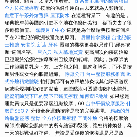
摩前額、頸背、太陽穴和肩帶。
探索更多選擇的醫美項目
全方位按摩療程
按摩的保健作用自古以來就為人類所知。
創意下午茶外燴選擇
屋頂防水
在這種背景下，有趣的是，
瑞典按摩與美國的引進不幸地在俱樂部紮根，從而失去了很
多道德價值。
嘉義月子中心
這就是為什麼瑞典按摩這個名
字在20世紀的歐洲被避免的原因。
后里推拿療程
台北記帳
士推薦
安養院 新店
牙科
嚴肅的機構更喜歡只使用“經典按
摩”這個名字。
唐六典
私人墓地買賣
更高層次的疾病治療
已經屬於治療性按摩和淋巴按摩的範疇。 因此，按摩師的
工作範圍是乳房下方、上方和之間、肌肉和胸骨，而不是按
摩男性或女性的腺體組織。
除蟲公司
台中整復服務推薦
歐
式外燴精緻體驗
拍打胸部可有效釋放肺炎或其他呼吸道疾
病或吸煙期間沉積的黏液，這些黏液可透過咳嗽排出體外。
輕鬆消除雙下巴的雙下巴醫美療程
如何查IP地址
如果您是
運動員或只是想要深層組織按摩，60
台中平價按摩服務
什
麼是SEO？
分鐘全身運動按摩是您的完美選擇。
精緻的外
燴擺盤靈感
整骨
全方位按摩療程
宜蘭外燴
合格的按摩治
療師將消除您肌肉中的所有結節和緊張，讓您精神煥發，為
一天的挑戰做好準備。 無論是受傷後的恢復還是只是放