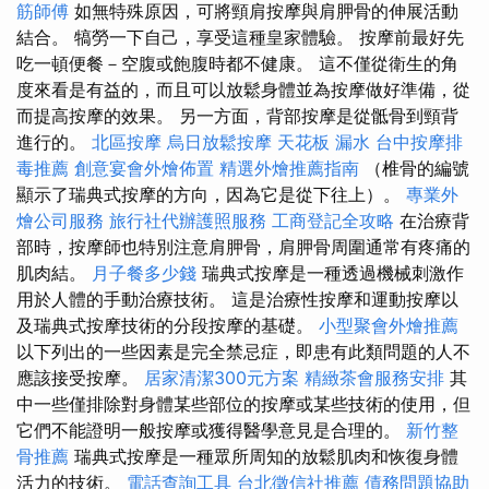
筋師傅
如無特殊原因，可將頸肩按摩與肩胛骨的伸展活動
結合。 犒勞一下自己，享受這種皇家體驗。 按摩前最好先
吃一頓便餐－空腹或飽腹時都不健康。 這不僅從衛生的角
度來看是有益的，而且可以放鬆身體並為按摩做好準備，從
而提高按摩的效果。 另一方面，背部按摩是從骶骨到頸背
進行的。
北區按摩
烏日放鬆按摩
天花板 漏水
台中按摩排
毒推薦
創意宴會外燴佈置
精選外燴推薦指南
（椎骨的編號
顯示了瑞典式按摩的方向，因為它是從下往上）。
專業外
燴公司服務
旅行社代辦護照服務
工商登記全攻略
在治療背
部時，按摩師也特別注意肩胛骨，肩胛骨周圍通常有疼痛的
肌肉結。
月子餐多少錢
瑞典式按摩是一種透過機械刺激作
用於人體的手動治療技術。 這是治療性按摩和運動按摩以
及瑞典式按摩技術的分段按摩的基礎。
小型聚會外燴推薦
以下列出的一些因素是完全禁忌症，即患有此類問題的人不
應該接受按摩。
居家清潔300元方案
精緻茶會服務安排
其
中一些僅排除對身體某些部位的按摩或某些技術的使用，但
它們不能證明一般按摩或獲得醫學意見是合理的。
新竹整
骨推薦
瑞典式按摩是一種眾所周知的放鬆肌肉和恢復身體
活力的技術。
電話查詢工具
台北徵信社推薦
債務問題協助