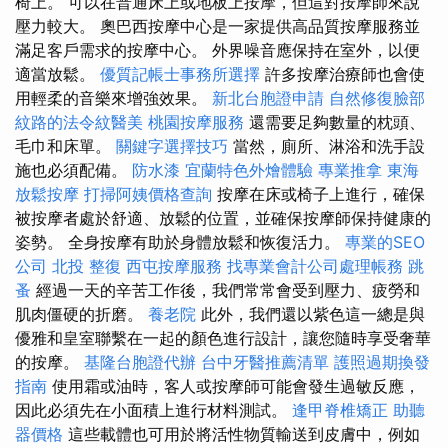
椅上。 可以在普通床上或地板上按摩，但這對按摩師來說
壓力較大。 奧巴西按摩中心是一家提供高品質按摩服務並
滿足客戶需求的按摩中心。 外界噪音應保持在室外，以便
適當放鬆。
優質記帳士事務所選擇
許多按摩治療師也會使
用輕柔的音樂來增強效果。
新北台胞證申請
自然修復臉部
紋路的法令紋醫美
桃園按摩服務
還需要足夠數量的枕頭、
毛巾和床單。
關鍵字選擇技巧
當然，廁所、淋浴和洗手設
施也必須配備。
防水漆
宜蘭特色外燴體驗
專業推拿
東海
放鬆按摩
打掃阿姨價格查詢
按摩在床或椅子上進行，確保
被按摩者處於舒適、放鬆的位置，並確保按摩師保持健康的
姿勢。 全身按摩有助於身體放鬆和恢復活力。
專業的SEO
公司
北投 整復
西屯按摩服務
找專業會計公司處理帳務
跳
蚤
經過一天的辛苦工作後，我們常常會受到壓力、疲勞和
肌肉僵硬的折磨。
養老院
此外，我們還以紫色這一總是與
優雅和皇室聯繫在一起的顏色進行設計，讓您隨時享受奢華
的按摩。
基隆台胞證代辦
台中牙醫推薦清單
護照過期換發
指南
使用霜或油時，客人或按摩師可能會發生過敏反應，
因此必須先在小面積上進行材料測試。
逢甲脊椎矯正
助聽
器價格
這些載體也可用於將活性物質輸送到皮膚中，例如