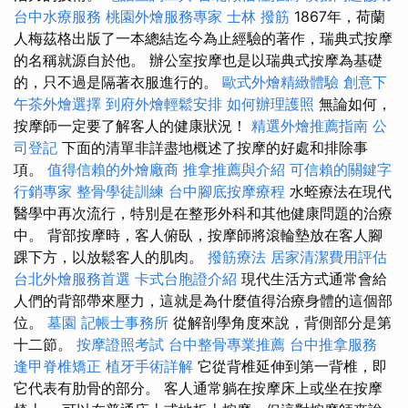
台中水療服務
桃園外燴服務專家
士林 撥筋
1867年，荷蘭
人梅茲格出版了一本總結迄今為止經驗的著作，瑞典式按摩
的名稱就源自於他。 辦公室按摩也是以瑞典式按摩為基礎
的，只不過是隔著衣服進行的。
歐式外燴精緻體驗
創意下
午茶外燴選擇
到府外燴輕鬆安排
如何辦理護照
無論如何，
按摩師一定要了解客人的健康狀況！
精選外燴推薦指南
公
司登記
下面的清單非詳盡地概述了按摩的好處和排除事
項。
值得信賴的外燴廠商
推拿推薦與介紹
可信賴的關鍵字
行銷專家
整骨學徒訓練
台中腳底按摩療程
水蛭療法在現代
醫學中再次流行，特別是在整形外科和其他健康問題的治療
中。 背部按摩時，客人俯臥，按摩師將滾輪墊放在客人腳
踝下方，以放鬆客人的肌肉。
撥筋療法
居家清潔費用評估
台北外燴服務首選
卡式台胞證介紹
現代生活方式通常會給
人們的背部帶來壓力，這就是為什麼值得治療身體的這個部
位。
墓園
記帳士事務所
從解剖學角度來說，背側部分是第
十二節。
按摩證照考試
台中整骨專業推薦
台中推拿服務
逢甲脊椎矯正
植牙手術詳解
它從背椎延伸到第一背椎，即
它代表有肋骨的部分。 客人通常躺在按摩床上或坐在按摩