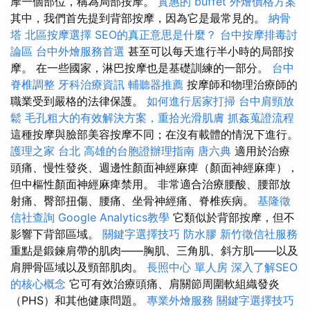
摩一個部位，稱為局部按摩。
實惠的 buffet 外燴價格方案
其中，我們首先提到背部按摩，因為它是最常見的。
納骨
塔
北區按摩選擇
SEO的真正意思是什麼？
台中按摩排毒討
論區
台中外燴服務首選
甚至可以每天進行半小時的局部按
摩。 在一些國家，淋巴按摩也是基礎訓練的一部分。
台中
脊椎調整
牙科治療資訊
輔聽器推薦
按摩師和物理治療師的
職業受到嚴格的法律保護。
如何進行居家打掃
台中肩頸放
鬆
毛孔粗大的有效解決方案，重拾光滑肌膚
抓姦蒐證流程
這種按摩與臉部美容按摩不同；在沒有載體的情況下進行。
護理之家 台北
高雄的台胞證辦理指南
唐六典
適用於治療
頭痛、慢性發炎、週邊性顏面神經麻痺（顏面神經麻痺），
但中樞性顏面神經麻痺禁用。 非常適合治療腰酸、腰部放
射痛、臀部扭傷、腰痛、坐骨神經痛、脊椎疾病。
基隆徵
信社查詢
Google Analytics教學
它類似於背部按摩，但不
影響下背部區域。
關鍵字選擇技巧
防水膠
新竹徵信社服務
重點是鍛鍊肩帶的肌肉——胸肌、三角肌、斜方肌——以及
肩胛骨區域以及頸部肌肉。
長照中心 單人房
深入了解SEO
的核心概念
它可有效治療頭痛、肩關節周圍軟組織發炎
（PHS）和其他健康問題。
專業外燴服務
關鍵字選擇技巧