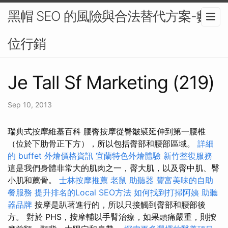
黑帽 SEO 的風險與合法替代方案-數
位行銷
Je Tall Sf Marketing (219)
Sep 10, 2013
瑞典式按摩維基百科 腰臀按摩從臀皺襞延伸到第一腰椎
（位於下肋骨正下方），所以包括臀部和腰部區域。
詳細
的 buffet 外燴價格資訊
宜蘭特色外燴體驗
新竹整復服務
這是我們身體非常大的肌肉之一，臀大肌，以及臀中肌、臀
小肌和薦骨。
士林按摩推薦
老鼠
助聽器
豐富美味的自助
餐服務
提升排名的Local SEO方法
如何找到打掃阿姨
助聽
器品牌
按摩是趴著進行的，所以只接觸到臀部和腰部後
方。 對於 PHS，按摩輔以手臂治療，如果頭痛嚴重，則按