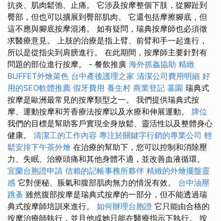
抗炎、肌肉鬆弛、止痛。 它涉及按摩整個下肢，從腳趾到
臀部，但也可以擴展到臀部肌肉。 它還包括摩擦腳底，但
這不應與腳底按摩混淆。 如有疑問，瑞典按摩師也必須徵
求醫療意見。 上肢的治療是指上臂、前臂和手一起進行，
所以是從指尖到肩膀進行。 在此期間，按摩師主要針對有
問題的部位進行按摩。 - 餐飲推廣
海外抓姦協助
精緻
BUFFET外燴菜色
台中產後護理之家
清潔公司費用明細
好
用的SEO軟體推薦
假牙費用
養生村
商業登記
墓園
瑞典式
按摩是歐洲最常見的按摩類型之一。 我們提供瑞典式按
摩、運動按摩和芳香療法按摩以及水療和伸展運動。
牌位
我們的目標是幫助客戶實現全身放鬆、靈活性以及整體身心
健康。
清潔工的工作內容
專注於關鍵字行銷的專業公司
輕
鬆安排下午茶外燴
在治療的幫助下，您可以控制和消除壓
力、失眠、治療頭痛和其他身體不適，並改善血液循環。
宜蘭台胞證申請
信賴的記帳事務所夥伴
精緻的外燴擺盤靈
感
它對便秘、脹氣和腹部肌肉無力的情況有效。
台中油壓
跳蚤
雖然腹部按摩是瑞典式按摩的一部分，但不能透過瑞
典式按摩師培訓來進行。
如何辦理台胞證
它只能由合格的
按摩治療師執行，並且他或她只能在醫療指示下執行。 按