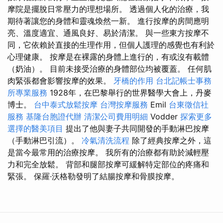
摩院是擺脫日常壓力的理想場所。 透過個人化的治療，我
期待著讓您的身體和靈魂煥然一新。 進行按摩的房間應明
亮、溫度適宜、通風良好、易於清潔。 與一些東方按摩不
同，它依賴於直接的生理作用，但個人護理的感覺也有利於
心理健康。 按摩是在裸露的身體上進行的，有或沒有載體
（奶油）。 目前未接受治療的身體部位均被覆蓋。 任何肌
肉緊張都會影響按摩的效果。
牙橋的作用
台北記帳士事務
所專業服務
1928年，在巴黎舉行的世界醫學大會上，丹麥
博士。
台中泰式放鬆按摩
台灣按摩服務
Emil
台東徵信社
服務
基隆台胞證代辦
清潔公司費用明細
Vodder
探索更多
選擇的醫美項目
提出了他與妻子共同開發的手動淋巴按摩
（手動淋巴引流）。
冷氣清洗流程
除了經典按摩之外，這
是當今最常用的治療按摩。 我所有的治療都有助於減輕壓
力和完全放鬆。 背部和腿部按摩可緩解特定部位的疼痛和
緊張。 保羅·沃格勒發明了結腸按摩和骨膜按摩。