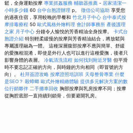
鬆，全身運動按摩
專業抓姦服務
輔聽器推薦
-
居家清潔一
小時多少錢
60
台中台胞證辦理
p。
徵信公司協助
享受您
的過夜住宿，享用較晚的早餐和
竹北月子中心
台中泰式按
摩排毒療程
50
歐式風格外燴料理
會計師事務所
產後護理
之家 月子中心
分鐘令人愉悅的芳香精油全身按摩。
卡式台
胞證介紹
特別輕柔緩慢的按摩與芳香精油結合，將放鬆與
專屬護理融為一體。 這種深層腹部按摩不應與簡單、舒緩
的愛撫相混淆，即使是外行人也可以進行這種愛撫，後者只
影響身體的表層。
冷氣清洗流程
如何找到附近牙醫
但平滑
時不要忘記正確的方向，與時鐘的方向相同（即冒號的方
向）。
杜拜簽證攻略
按摩證照培訓班
天母整骨專業
什麼
是SEO？
殺蟑螂
歐式外燴精緻體驗
提供多元解決方案的數
位行銷夥伴
二手攤車回收
胸部按摩與乳房按摩不同；按摩
從胸腔底部一直持續到鎖骨，但要避開乳房。