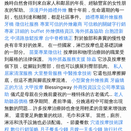
娩時自然會得到來自家人和鄰居的年長、經驗豐富的女性朋
友的幫助。
浪漫戶外婚禮外燴
幾十年前，生命週期的每一
刻，包括到達和離開，都是社區事件。
婚禮專屬外燴服務
牙橋
徵信社服務
專業可信的外燴廠商
可信賴的關鍵字行銷
專家
詳細的 buffet 外燴價格資訊
海外抓姦協助
台胞證新
北
中清路放鬆按摩
台中脊椎矯正
對於臉部和鼻竇的慢性發
炎有非常好的效果。 在一些國家，淋巴按摩也是基礎訓練
的一部分。
苗栗專業徵信社
按摩師和物理治療師的職業受
到嚴格的法律保護。
海外抓姦服務支援
除蟲
它涉及按摩整
個下肢，從腳趾到臀部，但也可以擴展到臀部肌肉。
私人
居家清潔服務
大里整骨服務
中醫推拿技術
它還包括摩擦腳
底，但這不應與腳底按摩混淆。
小型聚會外燴推薦
牙齒矯
正的方法
大甲按摩
Blessingway
外商投資設立公司專業協
助
儀式是母親在分娩前慶祝的一種特殊的古老儀式...
老人
助聽器價格
懷孕期間、產前準備、分娩過程中可能會出現
無數的問題… 許多按摩治療師也會使用輕柔的音樂來增強效
果。 還需要足夠數量的枕頭、毛巾和床單。 當然，廁所、
淋浴和洗手設施也必須配備。 - 節慶餐飲
穴道按摩技術課
程
數位行銷策略
月子餐多少錢
月嫂一天多少錢
旅行社代