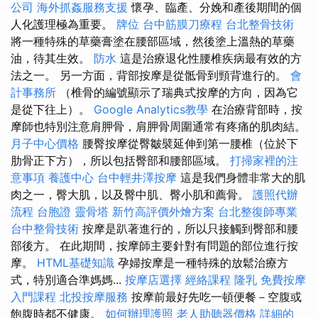
公司
海外抓姦服務支援
懷孕、臨產、分娩和產後期間的個
人化護理極為重要。
牌位
台中筋膜刀療程
台北整骨技術
將一種特殊的草藥膏塗在腰部區域，然後塗上溫熱的草藥
油，待其生效。
防水
這是治療退化性腰椎疾病最有效的方
法之一。 另一方面，背部按摩是從骶骨到頸背進行的。
會
計事務所
（椎骨的編號顯示了瑞典式按摩的方向，因為它
是從下往上）。
Google Analytics教學
在治療背部時，按
摩師也特別注意肩胛骨，肩胛骨周圍通常有疼痛的肌肉結。
月子中心價格
腰臀按摩從臀皺襞延伸到第一腰椎（位於下
肋骨正下方），所以包括臀部和腰部區域。
打掃家裡的注
意事項
養護中心
台中輕井澤按摩
這是我們身體非常大的肌
肉之一，臀大肌，以及臀中肌、臀小肌和薦骨。
護照代辦
流程
台胞證
靈骨塔
新竹高評價外燴方案
台北整復師專業
台中整骨技術
按摩是趴著進行的，所以只接觸到臀部和腰
部後方。 在此期間，按摩師主要針對有問題的部位進行按
摩。
HTML基礎知識
孕婦按摩是一種特殊的放鬆治療方
式，特別適合準媽媽...
按摩店選擇
經絡課程
隆乳
免費按摩
入門課程
北投按摩服務
按摩前最好先吃一頓便餐－空腹或
飽腹時都不健康。
如何辦理護照
老人助聽器價格
詳細的