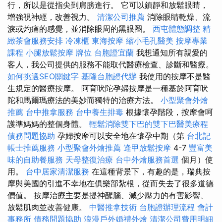
行，所以是從指尖到肩膀進行。 它可以鎮靜和放鬆眼睛，
增強視神經，改善視力。
清潔公司推薦
消除眼睛乾燥、流
淚或灼痛的感覺，並消除眼周的黑眼圈。
西屯體態調整
精
緻茶會服務安排
冷凍櫃
東海按摩
縮小毛孔醫美
按摩專業
課程
小腿放鬆按摩
牌位
台胞證宜蘭
我想通知所有親愛的
客人，我公司提供的服務不能取代醫療檢查、診斷和醫療。
如何挑選SEO關鍵字
基隆台胞證代辦
我使用的按摩不是醫
生規定的醫療按摩。 阿育吠陀孕婦按摩是一種基於阿育吠
陀和馬爾瑪療法的美妙而獨特的治療方法。
小型聚會外燴
推薦
台中推拿服務
台中養生排毒
根據懷孕階段，按摩會呵
護準媽媽的整個身體。
輕鬆消除雙下巴的雙下巴醫美療程
債務問題協助
孕婦按摩可以安全地在懷孕中期（第
台北記
帳士推薦服務
小型聚會外燴推薦
逢甲放鬆按摩
4-7
豐富美
味的自助餐服務
天母整復治療
台中外燴服務首選
個月）使
用。
台中居家清潔服務
在這種背景下，有趣的是，瑞典按
摩與美國的引進不幸地在俱樂部紮根，從而失去了很多道德
價值。 按摩治療主要是提神醒腦、減少壓力的有害影響、
放鬆肌肉並改善健康。
中醫推拿技術
台胞證辦理流程
會計
事務所
債務問題協助
浪漫戶外婚禮外燴
清潔公司費用明細