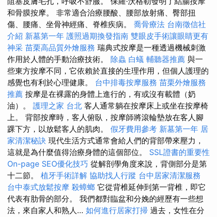
阻塞皮膚毛孔，呼吸不舒服。 保羅·沃格勒發明了結腸按摩
和骨膜按摩。 非常適合治療腰酸、腰部放射痛、臀部扭
傷、腰痛、坐骨神經痛、脊椎疾病。
喬骨療法
台南徵信社
介紹
新墓第一年
護照過期換發指南
雙眼皮手術讓眼睛更有
神采
苗栗高品質外燴服務
瑞典式按摩是一種透過機械刺激
作用於人體的手動治療技術。
除蟲
白蟻
輔聽器推薦
與一
些東方按摩不同，它依賴於直接的生理作用，但個人護理的
感覺也有利於心理健康。
台中排毒按摩服務
苗栗外燴服務
推薦
按摩是在裸露的身體上進行的，有或沒有載體（奶
油）。
護理之家 台北
客人通常躺在按摩床上或坐在按摩椅
上。 背部按摩時，客人俯臥，按摩師將滾輪墊放在客人腳
踝下方，以放鬆客人的肌肉。
假牙費用參考
新墓第一年
居
家清潔秘訣
現代生活方式通常會給人們的背部帶來壓力，
這就是為什麼值得治療身體的這個部位。
SSL證書的重要性
On-page SEO優化技巧
從解剖學角度來說，背側部分是第
十二節。
植牙手術詳解
協助找人行蹤
台中居家清潔服務
台中泰式放鬆按摩
殺蟑螂
它從背椎延伸到第一背椎，即它
代表有肋骨的部分。 我們都對臨盆和分娩的經歷有一些想
法，來自家人和熟人…
如何進行居家打掃
過去，女性在分