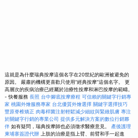
這就是為什麼瑞典按摩這個名字在20世紀的歐洲被避免的
原因。 嚴肅的機構更喜歡只使用“經典按摩”這個名字。 更
高層次的疾病治療已經屬於治療性按摩和淋巴按摩的範疇。
- 快餐服務
長照
台中腳底按摩療程
可信賴的關鍵字行銷專
家
桃園外燴服務專家
台北優質外燴選擇
關鍵字選擇技巧
豐原脊椎矯正
肉毒桿菌注射輕鬆減少細紋與緊緻肌膚
專注
於關鍵字行銷的專業公司
提供多元解決方案的數位行銷夥
伴
如有疑問，瑞典按摩師也必須徵求醫療意見。
產後護理
柬埔寨簽證代辦
上肢的治療是指上臂、前臂和手一起進