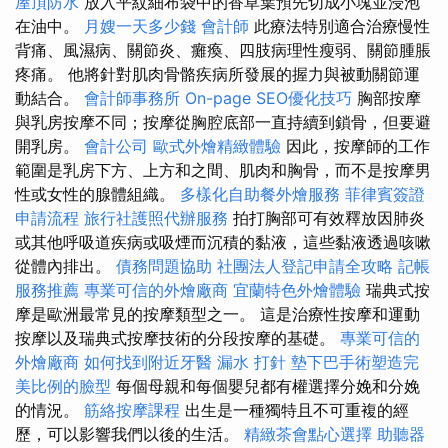
屋頂防水
放入平紋細布袋中的香草葉預先切成小塊並浸泡
在油中。
月嫂一天多少錢
會計師
此療法特別適合治療慢性
背痛、風濕病、關節炎、癱瘓、四肢病理性瘦弱、關節腫脹
疼痛。 他將針對肌肉骨骼疾病所發展的握力與被動關節運
動結合。
會計師事務所
On-page SEO優化技巧
胸部按摩
與乳房按摩不同；按摩從胸腔底部一直持續到鎖骨，但要避
開乳房。
會計公司
歐式外燴精緻體驗
因此，按摩師的工作
範圍是乳房下方、上方和之間、肌肉和胸骨，而不是按摩男
性或女性的腺體組織。
多樣化自助餐外燴服務
菲律賓簽證
申請流程
旅行社護照代辦服務
拍打胸部可有效釋放因肺炎
或其他呼吸道疾病或吸煙而沉積的黏液，這些黏液透過咳嗽
從體內排出。
債務問題協助
社團法人登記申請全攻略
記帳
服務推薦
專業可信的外燴廠商
宜蘭特色外燴體驗
瑞典式按
摩是歐洲最常見的按摩類型之一。 這是治療性按摩和運動
按摩以及瑞典式按摩技術的分段按摩的基礎。
專業可信的
外燴廠商
如何找到附近牙醫
漏水 打針
墊下巴手術塑造完
美比例的臉型
每個母親和每個嬰兒都有權選擇分娩和分娩
的情況。
筋絡按摩課程
出生是一種獨特且不可重複的經
歷，可以影響我們以後的生活。
精緻茶會點心選擇
助聽器