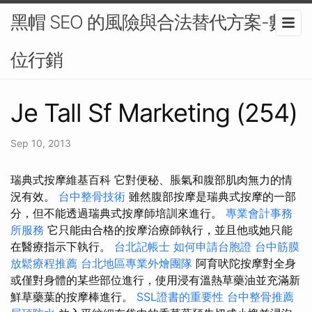
黑帽 SEO 的風險與合法替代方案-數
位行銷
Je Tall Sf Marketing (254)
Sep 10, 2013
瑞典式按摩維基百科 它對便秘、脹氣和腹部肌肉無力的情
況有效。
台中整骨技術
雖然腹部按摩是瑞典式按摩的一部
分，但不能透過瑞典式按摩師培訓來進行。
專業會計事務
所服務
它只能由合格的按摩治療師執行，並且他或她只能
在醫療指示下執行。
台北記帳士
如何申請台胞證
台中筋膜
放鬆療程推薦
台北地區專業外燴團隊
阿育吠陀按摩對全身
或僅對身體的某些部位進行，使用浸有溫熱草藥油並充滿新
鮮草藥葉的按摩棒進行。
SSL證書的重要性
台中整骨推薦