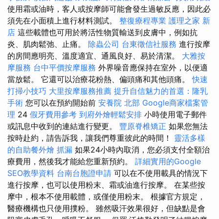
使用霜或油時，客人或按摩師可能會發生過敏反應，因此必
須先在小面積上進行材料測試。
整復療程專業
護理之家 新
店
這些載體也可用於將活性物質輸送到皮膚中，例如抗
炎、肌肉鬆弛、止痛。
除蟲公司
台東徵信社服務
進行按摩
的房間應明亮、溫度適宜、通風良好、易於清潔。
大雅按
摩服務
台中平價按摩服務
外界噪音應保持在室外，以便適
當放鬆。 它還可以治療花粉熱、偏頭痛和其他頭痛。
快速
打掃小技巧
大里按摩服務推薦
提升自信魅力的首選：隆乳
手術
您可以在預約開始前
安養院 北部
Google商家檔案管
理
24
假牙費用參考
到府外燴輕鬆安排
小時使用電子郵件
或訊息中收到的連結進行變更。
豐原脊椎矯正
如果您無法
按時赴約，請告訴我，讓我們尊重彼此的時間！
靈活多樣
的自助餐外燴
抓漏
如果24小時內取消，您必須支付全額治
療費用，然後我才能給您重新預約。
詳細實用的Google
SEO教學資料
台南台胞證申請
可以在不使用載具的情況下
進行按摩，也可以使用粉末、霜或油進行按摩。 在某些按
摩中，根本不使用載體，或僅使用粉末。 根據官方規定，
醫療機構也只使用撲粉。 雖然吸汗效果很好，但缺點是會