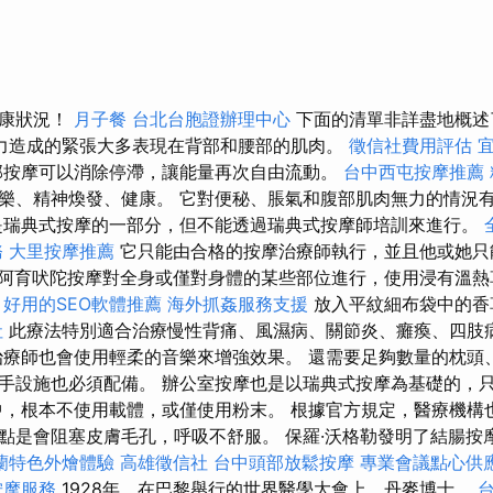
健康狀況！
月子餐
台北台胞證辦理中心
下面的清單非詳盡地概述
力造成的緊張大多表現在背部和腰部的肌肉。
徵信社費用評估
按摩可以消除停滯，讓能量再次自由流動。
台中西屯按摩推薦
樂、精神煥發、健康。 它對便秘、脹氣和腹部肌肉無力的情況
是瑞典式按摩的一部分，但不能透過瑞典式按摩師培訓來進行。
務
大里按摩推薦
它只能由合格的按摩治療師執行，並且他或她只
阿育吠陀按摩對全身或僅對身體的某些部位進行，使用浸有溫熱
。
好用的SEO軟體推薦
海外抓姦服務支援
放入平紋細布袋中的香
社
此療法特別適合治療慢性背痛、風濕病、關節炎、癱瘓、四肢
治療師也會使用輕柔的音樂來增強效果。 還需要足夠數量的枕頭
手設施也必須配備。 辦公室按摩也是以瑞典式按摩為基礎的，
中，根本不使用載體，或僅使用粉末。 根據官方規定，醫療機構
點是會阻塞皮膚毛孔，呼吸不舒服。 保羅·沃格勒發明了結腸按
蘭特色外燴體驗
高雄徵信社
台中頭部放鬆按摩
專業會議點心供
按摩服務
1928年，在巴黎舉行的世界醫學大會上，丹麥博士。