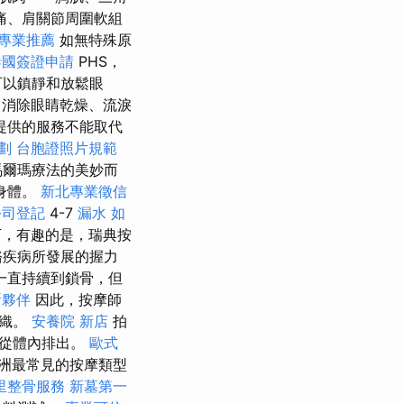
痛、肩關節周圍軟組
專業推薦
如無特殊原
泰國簽證申請
PHS，
可以鎮靜和放鬆眼
務
消除眼睛乾燥、流淚
提供的服務不能取代
劃
台胞證照片規範
馬爾瑪療法的美妙而
身體。
新北專業徵信
公司登記
4-7
漏水
如
，有趣的是，瑞典按
骼疾病所發展的握力
一直持續到鎖骨，但
所夥伴
因此，按摩師
組織。
安養院 新店
拍
嗽從體內排出。
歐式
洲最常見的按摩類型
里整骨服務
新墓第一