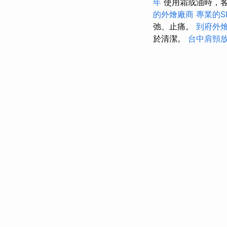
年
使用霜或油時，客
的外燴廠商
專業的S
弛、止痛。
到府外
於清潔。
台中肩頸