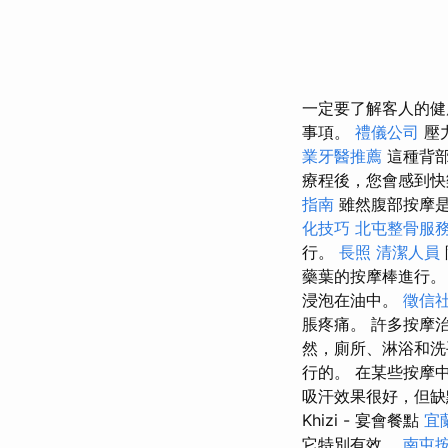
一定要了解客人的
事項。
禮儀公司
壓
業牙醫推薦
這種背部
療程後，您會感到快
指南
雖然腹部按摩
化技巧
北屯整骨服
行。
長照
清潔人員
藥葉的按摩棒進行
浸泡在油中。
徵信
脹疼痛。 許多按摩
然，廁所、淋浴和洗
行的。 在某些按摩
吸汗效果很好，但缺
Khizi - 宴會餐點
宜
它特別有效。
南屯