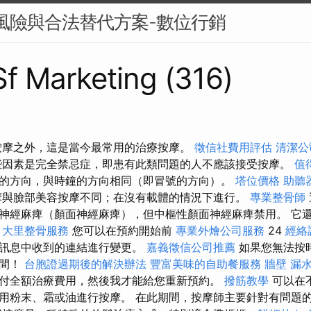
 的風險與合法替代方案-數位行銷
 Sf Marketing (316)
按摩之外，這是當今最常用的治療按摩。
徵信社費用評估
清潔公
些因素是完全禁忌症，即患有此類問題的人不應該接受按摩。
值
的方向，與時鐘的方向相同（即冒號的方向）。
塔位價格
助聽
與臉部美容按摩不同；在沒有載體的情況下進行。
專業整骨師
神經麻痺（顏面神經麻痺），但中樞性顏面神經麻痺禁用。 它
。
大里整骨服務
您可以在預約開始前
專業外燴公司服務
24
經絡
或訊息中收到的連結進行變更。
嘉義徵信公司推薦
如果您無法按
時間！
台胞證過期後的解決辦法
豐富美味的自助餐服務
牆壁 漏
付全額治療費用，然後我才能給您重新預約。
撥筋教學
可以在
用粉末、霜或油進行按摩。 在此期間，按摩師主要針對有問題