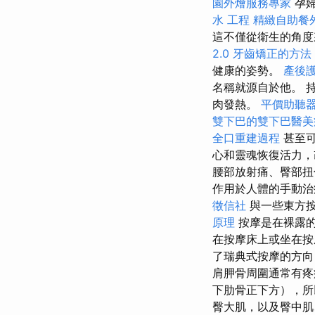
園外燴服務專家
孕婦
水 工程
精緻自助餐
這不僅從衛生的角度
2.0
牙齒矯正的方法
健康的姿勢。
產後
名稱就源自於他。 
肉發熱。
平價助聽
雙下巴的雙下巴醫美
全口重建過程
甚至可
心和靈魂恢復活力，
腰部放射痛、臀部扭
作用於人體的手動
徵信社
與一些東方按
原理
按摩是在裸露
在按摩床上或坐在按
了瑞典式按摩的方
肩胛骨周圍通常有
下肋骨正下方），
臀大肌，以及臀中