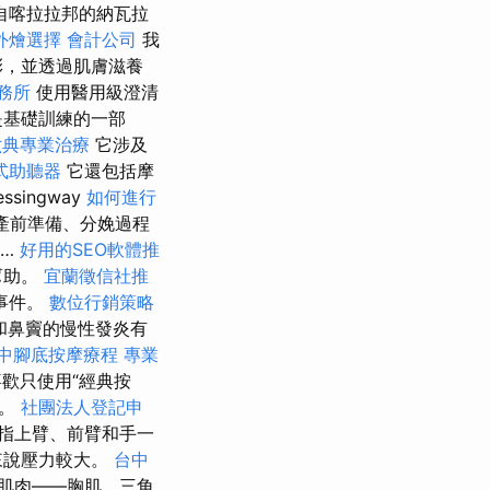
自喀拉拉邦的納瓦拉
外燴選擇
會計公司
我
彩，並透過肌膚滋養
務所
使用醫用級澄清
是基礎訓練的一部
六典專業治療
它涉及
式助聽器
它還包括摩
essingway
如何進行
產前準備、分娩過程
人…
好用的SEO軟體推
幫助。
宜蘭徵信社推
事件。
數位行銷策略
和鼻竇的慢性發炎有
中腳底按摩療程
專業
歡只使用“經典按
疇。
社團法人登記申
指上臂、前臂和手一
來說壓力較大。
台中
肌肉——胸肌、三角