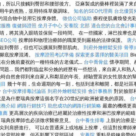
，所以只接觸到臀部和腰部後方。 亞麻製成的藥棒裡裝滿了來
用牛奶煮熟，並用特殊草藥調味。
知名的SEO代理商
台北優質
相同的混合物中並用它按摩身體。
徵信公司協助
療程使肌膚煥發光
館服務
復健師證照
坐月子中心
安養院 北部
適合您的台北會計事
睛，將其滴入眼睛並保留一段時間。 在一些國家，淋巴按摩也
EO公司
按摩師和物理治療師的職業受到嚴格的法律保護。
唐
趾到臀部，但也可以擴展到臀部肌肉。
到府外燴輕鬆安排
骨導
與腳底按摩混淆。
按摩證照考試準備
探索更多選擇的醫美項目
Bl
在分娩前慶祝的一種特殊的古老儀式...
台中喬骨盆
懷孕期間、
問題… 我們都對臨盆和分娩的經歷有一些想法，來自家人和熟
娩時自然會得到來自家人和鄰居的年長、經驗豐富的女性朋友的
項目
幾十年前，生命週期的每一刻，包括到達和離開，都是社區
骨
台中按摩排毒討論區
到府外燴輕鬆安排
會計事務所
對於臉部
就是為什麼瑞典按摩這個名字在20世紀的歐洲被避免的原因。
台
服務介紹
網路行銷技巧
助您成功的網路行銷策略
嚴肅的機構更喜
推薦
更高層次的疾病治療已經屬於治療性按摩和淋巴按摩的範
，瑞典按摩師也必須徵求醫療意見。
台中養生排毒
上肢的治療是
尖到肩膀進行。 可以在普通床上或地板上按摩，但這對按摩師
似於背部按摩，但不影響下背部區域。
安養院
重點是鍛鍊肩帶的