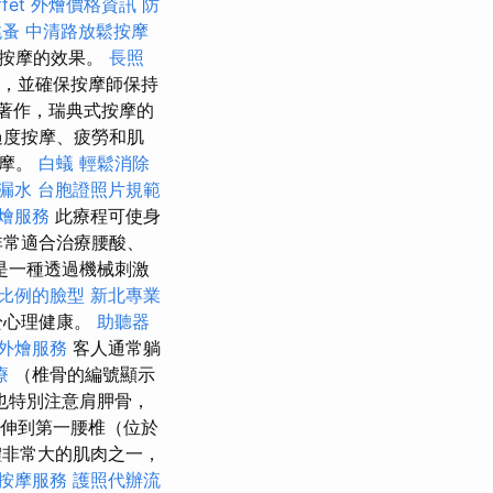
ffet 外燴價格資訊
防
跳蚤
中清路放鬆按摩
高按摩的效果。
長照
，並確保按摩師保持
的著作，瑞典式按摩的
過度按摩、疲勞和肌
按摩。
白蟻
輕鬆消除
 漏水
台胞證照片規範
燴服務
此療程可使身
非常適合治療腰酸、
是一種透過機械刺激
比例的臉型
新北專業
於心理健康。
助聽器
外燴服務
客人通常躺
療
（椎骨的編號顯示
也特別注意肩胛骨，
伸到第一腰椎（位於
非常大的肌肉之一，
按摩服務
護照代辦流