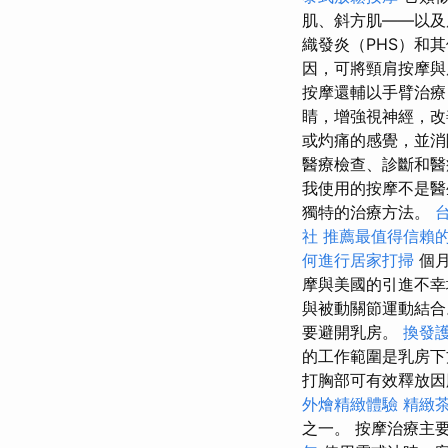
肌、斜方肌——以
織發炎（PHS）和
因，可將頸肩按摩
按摩還輔以手臂治療
睛，增強視神經，
或灼痛的感覺，並
醫療檢查、診斷和
我使用的按摩不是醫
獨特的治療方法。
社
推薦最值得信賴的
何進行居家打掃
個
摩與美國的引進不幸
與被動關節運動結
要避開乳房。
換發
的工作範圍是乳房下
打胸部可有效釋放因
外燴精緻體驗
精緻
之一。 按摩治療主