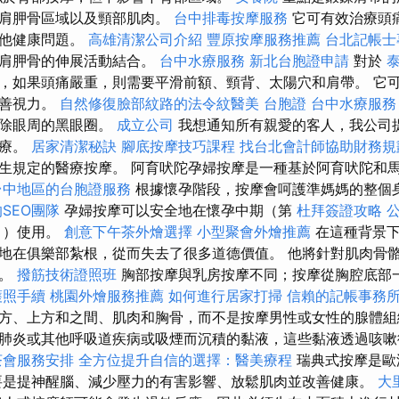
及肩胛骨區域以及頸部肌肉。
台中排毒按摩服務
它可有效治療頭
其他健康問題。
高雄清潔公司介紹
豐原按摩服務推薦
台北記帳士
與肩胛骨的伸展活動結合。
台中水療服務
新北台胞證申請
對於
，如果頭痛嚴重，則需要平滑前額、頸背、太陽穴和肩帶。 它
改善視力。
自然修復臉部紋路的法令紋醫美
台胞證
台中水療服
消除眼周的黑眼圈。
成立公司
我想通知所有親愛的客人，我公司
醫療。
居家清潔秘訣
腳底按摩技巧課程
找台北會計師協助財務規
生規定的醫療按摩。 阿育吠陀孕婦按摩是一種基於阿育吠陀和
台中地區的台胞證服務
根據懷孕階段，按摩會呵護準媽媽的整個
SEO團隊
孕婦按摩可以安全地在懷孕中期（第
杜拜簽證攻略
月）使用。
創意下午茶外燴選擇
小型聚會外燴推薦
在這種背景下
地在俱樂部紮根，從而失去了很多道德價值。 他將針對肌肉骨
合。
撥筋技術證照班
胸部按摩與乳房按摩不同；按摩從胸腔底部
護照手續
桃園外燴服務推薦
如何進行居家打掃
信賴的記帳事務
方、上方和之間、肌肉和胸骨，而不是按摩男性或女性的腺體
肺炎或其他呼吸道疾病或吸煙而沉積的黏液，這些黏液透過咳
茶會服務安排
全方位提升自信的選擇：醫美療程
瑞典式按摩是歐
要是提神醒腦、減少壓力的有害影響、放鬆肌肉並改善健康。
大