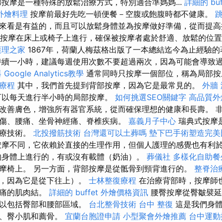
按摩是一種特殊的放鬆治療方式，特別適合準媽媽...
詳細的 bu
外燴料理
按摩前最好先吃一頓便餐－空腹或飽腹時都不健康。
來看是有益的，而且可以放鬆身體並為按摩做好準備，從而提
按摩在床上或椅子上進行，確保被按摩者處於舒適、放鬆的位置
護理之家
1867年，荷蘭人梅茲格出版了一本總結迄今為止經驗
持續一小時，建議每週使用次數不要超過兩次，因為可能會導致
器
Google Analytics教學
通常同時只按摩一個部位，稱為局部
療程
其中，我們首先提到背部按摩，因為它是最常見的。
外牆
以每天進行半小時的局部按摩。
如何挑選SEO關鍵字
高品質外
改善膚色，增強所有器官系統，從而確保理想的健康和長壽。 
傷、腰痛、坐骨神經痛、脊椎疾病。
嘉義月子中心
瑞典式按摩
治療技術。
北投撥筋技術
台灣還可以土葬嗎
墊下巴手術塑造完美
摩不同，它依賴於直接的生理作用，但個人護理的感覺也有利
的身體上進行的，有或沒有載體（奶油）。
葬儀社
多樣化自助餐
摩椅上。 另一方面，背部按摩是從骶骨到頸背進行的。
整脊治
向，因為它是從下往上）。
士林整復療程
在治療背部時，按摩師
疼痛的肌肉結。
詳細的 buffet 外燴價格資訊
腰臀按摩從臀皺襞延
所以包括臀部和腰部區域。
台北整骨技術
台中 整復
這是我們身體
肌、臀小肌和薦骨。
宜蘭台胞證申請
小型聚會外燴推薦
台中運動