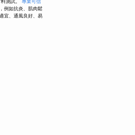
材料測試。
專業可信
，例如抗炎、肌肉鬆
適宜、通風良好、易