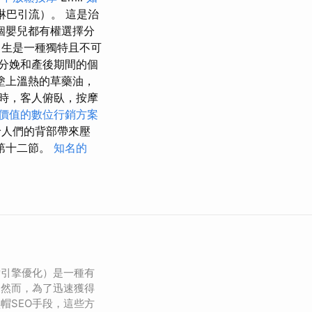
巴引流）。 這是治
個嬰兒都有權選擇分
出生是一種獨特且不可
分娩和產後期間的個
塗上溫熱的草藥油，
時，客人俯臥，按摩
價值的數位行銷方案
人們的背部帶來壓
第十二節。
知名的
索引擎優化）是一種有
。然而，為了迅速獲得
帽SEO手段，這些方