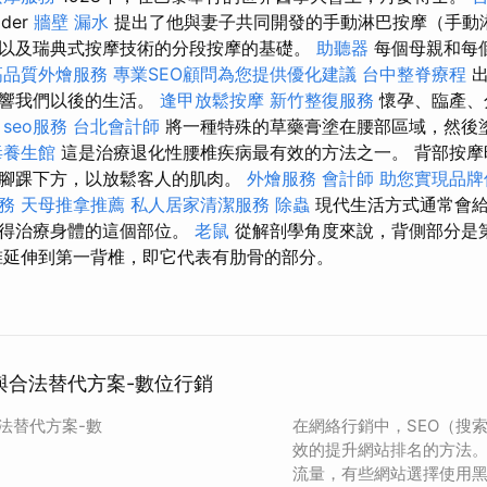
der
牆壁 漏水
提出了他與妻子共同開發的手動淋巴按摩（手動淋
以及瑞典式按摩技術的分段按摩的基礎。
助聽器
每個母親和每
高品質外燴服務
專業SEO顧問為您提供優化建議
台中整脊療程
影響我們以後的生活。
逢甲放鬆按摩
新竹整復服務
懷孕、臨產、
。
seo服務
台北會計師
將一種特殊的草藥膏塗在腰部區域，然後
毒養生館
這是治療退化性腰椎疾病最有效的方法之一。 背部按摩
腳踝下方，以放鬆客人的肌肉。
外燴服務
會計師
助您實現品牌
務
天母推拿推薦
私人居家清潔服務
除蟲
現代生活方式通常會給
值得治療身體的這個部位。
老鼠
從解剖學角度來說，背側部分是
延伸到第一背椎，即它代表有肋骨的部分。
險與合法替代方案-數位行銷
合法替代方案-數
在網絡行銷中，SEO（搜
效的提升網站排名的方法
流量，有些網站選擇使用黑