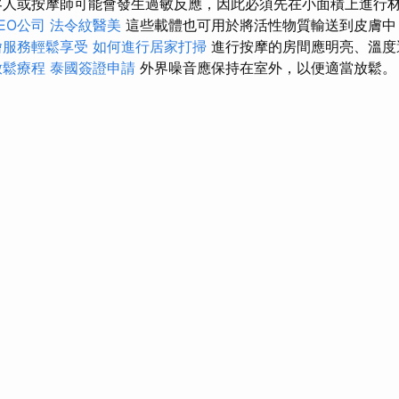
人或按摩師可能會發生過敏反應，因此必須先在小面積上進行
EO公司
法令紋醫美
這些載體也可用於將活性物質輸送到皮膚中
燴服務輕鬆享受
如何進行居家打掃
進行按摩的房間應明亮、溫度
放鬆療程
泰國簽證申請
外界噪音應保持在室外，以便適當放鬆。