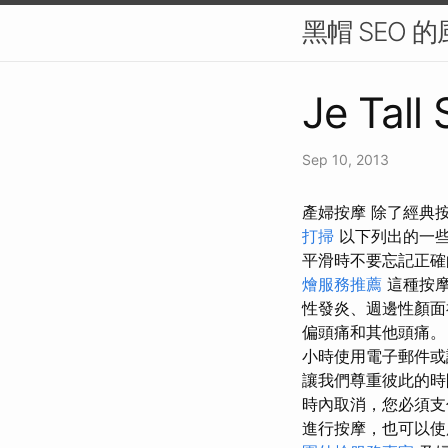
黑帽 SEO
Je Tall
Sep 10, 2013
產婦按摩 除了經典
打掃
以下列出的一
平滑時不要忘記正確
燴服務推薦
這種按摩
性發炎、週邊性顏面
偏頭痛和其他頭痛
小時使用電子郵件
讓我們尊重彼此的
時內取消，您必須支
進行按摩，也可以使