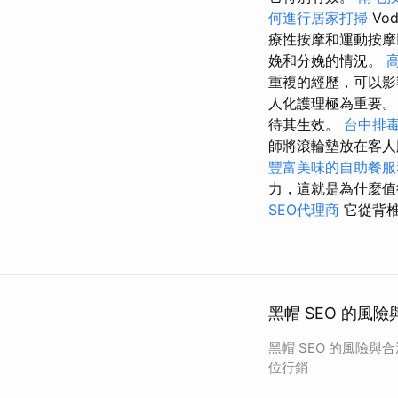
何進行居家打掃
Vod
療性按摩和運動按摩
娩和分娩的情況。
重複的經歷，可以
人化護理極為重要
待其生效。
台中排
師將滾輪墊放在客人
豐富美味的自助餐服
力，這就是為什麼
SEO代理商
它從背椎
黑帽 SEO 的風
黑帽 SEO 的風險與
位行銷