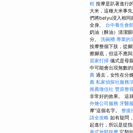
程
按摩是趴著進行的
大米，這種大米事先
們將batyu浸入
全身。
台中養生會
奶油（酥油）清潔眼
分。
洗碗槽
專業的S
按摩整個下肢，從腳
擦腳底，但這不應
居家打掃
儀式是母親
中可能會出現無數的
薦
過去，女性在分
薦
私家偵探社服務
推薦徵信社
豐原整
非常好的效果。 這
外燴公司服務
牙醫
摩”這個名字。
整復
請全攻略
如有疑問
起進行，所以是從指
泰式放鬆按摩
它類