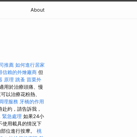
About
司推薦
如何進行居家
得信賴的外燴廠商
但
器 原理
跳蚤
苗栗外
適用於治療頭痛、慢
還可以治療花粉熱、
調理服務
牙橋的作用
時赴約，請告訴我，
水 緊急處理
如果24小
不使用載具的情況下
的部位進行按摩。
桃