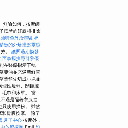
無論如何，按摩師
了按摩的好處和排除
宜蘭特色外燴體驗
專
精緻的外燴擺盤靈感
有效。
護照過期換發
全面掌握搜尋引擎優
能在醫療指示下執
草藥油並充滿新鮮草
草葉預先切成小塊並
病理性瘦弱、關節腫
、毛巾和床單。 當
只不過是隔著衣服進
也只使用撲粉。 雖然
摩和骨膜按摩。 除了
應
月子中心
按摩外，
台中放鬆按摩
Emil
如