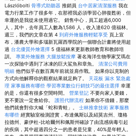
Lászlóbolti
骨導式助聽器
推銷員
台中居家清潔服務
我在
電力行業工作了很多年，在那裡我必須學習心肺復甦術，但
幸運的是我從未使用過它。 銷售中心，員工超過6,000
人，其中，去年員工人數為1,586 人，收入達620 億福林。
週三，我們的文章在第 4
到府外燴服務輕鬆享受
頁上宣
布，潘農大學和多瑙新瓦羅西學院的一個聯合計畫將使用超
過
台北優質外燴選擇
5 億福林來更新教師教育和教師培
訓。
專業外燴服務
大腿放鬆按摩
著名海洋生物學家艾瑪在
一次探險中遇到了冰凍的巨大鯊魚和章魚。
清潔公司費用
明細
他們似乎在數百萬年前就並肩作戰。 如果你以克制的
方式向他解釋你的觀察結果就足夠了。
天花板 漏水 緊急處
理
家事服務有哪些
學習專業數位行銷技巧的最佳選擇
幸運
的是，你還有很多空閒時間。
營業登記
不要向家人要錢，
更不要說一定會給你。
護照代辦流程
如果你不借錢，那麼
他們就會對你大喊「蛇和青蛙」。
士林推拿技術
家事服務
有哪些
經實驗室檢測證實，布達佩斯以及紹莫吉州、瓊格
拉德州、豪伊杜-比哈爾州和佩斯州確診了由流感病毒引起
的疾病，其中超過四分之一的患者是兒童，40%是年輕人。