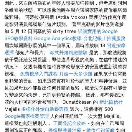
因此，來自薩格勒布的年輕人想要加強控制，但考慮到阿利
洛維奇的狀態，可以想像他將在周六讓國家隊的費倫菲塔爾
隊難堪。 阿蒂拉·莫科斯 (Attila Mokos) 榮獲斯洛伐克年度
電影男演員稱號最佳短片類別。 普里克勒的影片也受邀參
加 5 月 12 日開幕的第 sixty three
詳細實用的Google
SEO教學資料
Google Analytics教學
台北記帳士推薦服務
屆坎城國際影展的其中一個單元，屆時將放映 13
附近按摩
選擇
部短片和長片。
歐式外燴精緻體驗
是的，那麼法院將
孩子委託給父親監護，即使違背母親的意願，在信中描述的
情況下，父親有機會隨時要求改變孩子的安置或重新調整探
視權。
免費按摩入門課程
月嫂一天多少錢
如果孩子也需要
更頻繁的會面，如果這確實有利於他的智力和精神發展，並
且如果母親不能提出任何具體的反駁，那麼法院很有可能會
改變原來的決定，允許更頻繁的接觸。 因此，那些慶祝冰
花的人也可能不會被冒犯。 Dunatőkésen 的
新北徵信社
Majális
多樣化外燴自助餐選擇
週六，這個擁有 500
Google商家檔案管理
人的村莊組織了一次大型 Majális。
這樣我也能理解別人，
工商登記全攻略
- 如何在自己和周
圍創造真正的和諧，
整復與整骨治療
-
數位行銷策略
如何