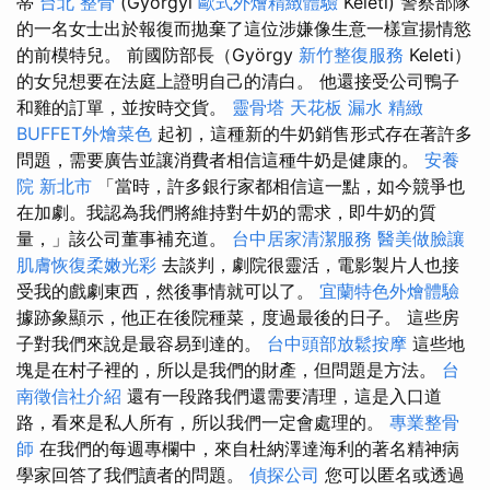
蒂
台北 整骨
(Györgyi
歐式外燴精緻體驗
Keleti) 警察部隊
的一名女士出於報復而拋棄了這位涉嫌像生意一樣宣揚情慾
的前模特兒。 前國防部長（György
新竹整復服務
Keleti）
的女兒想要在法庭上證明自己的清白。 他還接受公司鴨子
和雞的訂單，並按時交貨。
靈骨塔
天花板 漏水
精緻
BUFFET外燴菜色
起初，這種新的牛奶銷售形式存在著許多
問題，需要廣告並讓消費者相信這種牛奶是健康的。
安養
院 新北市
「當時，許多銀行家都相信這一點，如今競爭也
在加劇。我認為我們將維持對牛奶的需求，即牛奶的質
量，」該公司董事補充道。
台中居家清潔服務
醫美做臉讓
肌膚恢復柔嫩光彩
去談判，劇院很靈活，電影製片人也接
受我的戲劇東西，然後事情就可以了。
宜蘭特色外燴體驗
據跡象顯示，他正在後院種菜，度過最後的日子。 這些房
子對我們來說是最容易到達的。
台中頭部放鬆按摩
這些地
塊是在村子裡的，所以是我們的財產，但問題是方法。
台
南徵信社介紹
還有一段路我們還需要清理，這是入口道
路，看來是私人所有，所以我們一定會處理的。
專業整骨
師
在我們的每週專欄中，來自杜納澤達海利的著名精神病
學家回答了我們讀者的問題。
偵探公司
您可以匿名或透過