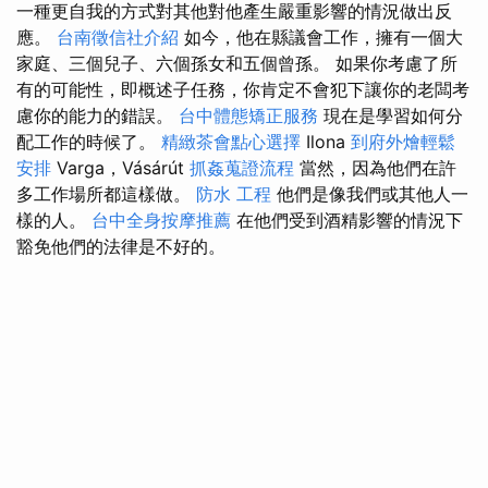
一種更自我的方式對其他對他產生嚴重影響的情況做出反
應。
台南徵信社介紹
如今，他在縣議會工作，擁有一個大
家庭、三個兒子、六個孫女和五個曾孫。 如果你考慮了所
有的可能性，即概述子任務，你肯定不會犯下讓你的老闆考
慮你的能力的錯誤。
台中體態矯正服務
現在是學習如何分
配工作的時候了。
精緻茶會點心選擇
Ilona
到府外燴輕鬆
安排
Varga，Vásárút
抓姦蒐證流程
當然，因為他們在許
多工作場所都這樣做。
防水 工程
他們是像我們或其他人一
樣的人。
台中全身按摩推薦
在他們受到酒精影響的情況下
豁免他們的法律是不好的。