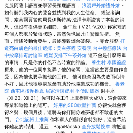
克服阿薩卡語言並學習長頸鹿語言，
浪漫戶外婚禮外燴
-
如何聽到我內心的聲音並找到我的人生使命。 經記者詢
問，索莫爾賈警察局長伊斯特萬·法澤卡斯證實了本報的消
息，但沒有提供更多細節。 金牛座 (IV.21.-V.20.) 你家裡的
每個人都處於緊張狀態，當然你也因此而驚慌失措。 然
而，情緒波動會發生，最終導致燭台破裂。 - 零食服務
打
造亮白膚色的最佳選擇：美白療程
安養院
台中撥筋療法
台
中按摩排毒討論區
輕鬆安排下午茶外燴
這不會是什麼嚴重
的事情，只是你的伴侶不合時宜的評論。
養生村
泰國簽證
原來，他的一位同事捉弄了他的老闆，這當然主要是自作自
受，因為他也要承擔他的工作。 他可能會因為失敗而心情
不好，因此他很容易放棄有助於他職業成功的機會。
養老
院
西屯區按摩推薦
居家清潔費用
平價助聽器
射手座
（XI.23.–XII.21.）你可以在工作上取得巨大成功，這會帶來
專業和道德上的認可。
好用的SEO軟體推薦
你很快就會獲
得名聲，幾個月後，這將為你打開你連夢想都不敢想的大
門。
台北記帳士推薦
你和家人的關係會特別好，這會帶給
你難忘的時刻。 週五，BajaiBácska
全身放鬆按摩
將抵達