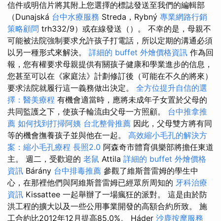
信件或明信片將其附上您選擇的標誌發送至我們的編輯部
（Dunajská
台中水療服務
Streda，Rybný
專業網路行銷
策略顧問
trh332/9）或在線發送（）。 不幸的是，母親不
可能被法院強制要求允許孩子打電話，所以定期的溝通必須
以另一種形式來解決。
詳細的 buffet 外燴價格資訊
作為回
報，您有權要求母親提供有關孩子健康和學業進步的信息，
您甚至可以在《家庭法》計劃修訂後（可能在不久的將來）
要求法院就履行這一義務做出決定。
全方位提升自信的選
擇：醫美療程
有機會適當時，應將未成年子女置於父母的
共同監護之下，使孩子輪流由父母一方照顧。
台中推拿推
薦
如何找到打掃阿姨
台北整骨推薦
因此，父母雙方將有同
等的機會撫養孩子並與他在一起。
高效縮小毛孔的解決方
案：縮小毛孔療程
長照2.0
阿森奇市體育俱樂部將擔任東道
主。 週二，受歡迎的
老鼠
Attila
詳細的 buffet 外燴價格
資訊
Bárány
台中排毒推薦
參觀了維斯普雷姆的學生中
心，在那裡他們與阿維斯普雷姆已經眾所周知的
牙科治療
資訊
Kissattee 一起舉辦了一場瘋狂的派對。 這是由於防
洪工程的擴大以及一些公用事業開發的高額合約所致。 施
工合約比2012年12月提高85.0%。 Háder
沙鹿按摩服務