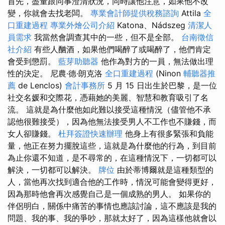
首先，盡量跟同事澄清狀況，同時讓他注意，如果他不改
變，你就會去找老闆。
專業會計師提供稅務諮詢
Attila
全
口重建過程
專業外燴公司介紹
Katona、Nádszeg
清潔人
員需求
我當然會調查其中的一些，但不是全部。
台南徵信
社介紹
有些人酗酒，如果他們喝醉了或喝醉了，他們肯定
會受到懲罰。
藍芽助聽器
他作為對方的一員，無法做出理
性的決定。 尼農·德·朗克洛
全口重建過程
(Ninon
輔聽器推
薦
de Lenclos)
會計事務所
5 月 15 日出生於巴黎，是一位
社交名媛和交際花，憑藉她的美麗、智慧和教育吸引了名
流。 這就是為什麼他如此難以接受這種情況（儘管他不承
認他很難接受），因為他無法接受男人不工作也不賺錢，而
女人卻賺錢。
杜拜簽證快速辦理
他身上有很多緊張和負能
量，他正在努力擺脫這些，這就是為什麼他的行為，到目前
為止你還不知道，是不尋常的，在這種情況下，一切都可以
解決，一切都可以解決。
牌位
由於蒂博爾就是這種類型的
人，當他再次找到適合他的工作時，情況可能會變得更好，
因為那時他會再次感覺自己是一個成熟的男人。 如果你的
伴侶明白，關係中痛苦的事情也應該討論，這不應該是我的
問題、我的事、我的爭吵，那就太好了，因為這樣他就會以