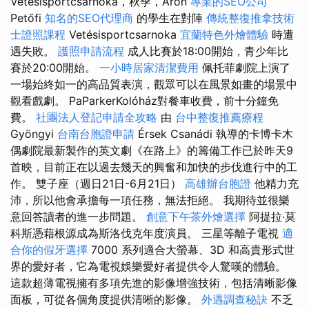
Vetésisportcsarnoka，秋季，Áron
專業的SEO公司
Petőfi
知名的SEO代理商
的學生在對陣
傳統整復推拿技術
士證照課程
Vetésisportcsarnoka
宜蘭特色外燴體驗
時遭
遇失敗。
護照申請流程
成人比賽於18:00開始，青少年比
賽於20:00開始。
一小時居家清潔費用
佩托菲劇院上演了
一場始終如一的高品質表演，觀眾可以在風景如畫的場景中
觀看戲劇。 PaParkerKolóház對餐車收費，前十分鐘免
費。
社團法人登記申請全攻略
由
台中整復推薦療程
Gyöngyi
台南台胞證申請
Érsek Csanádi 執導的卡博卡木
偶劇院最新製作的英文劇《在路上》的籌備工作已於昨天9
首映，目前正在以過去幾天的興奮和加快的步伐進行中的工
作。 雙子座（週日21日-6月21日）
高雄辦台胞證
他精力充
沛，所以他會承擔每一項任務，無法拒絕。 我期待並很樂
意回答讀者的進一步問題。
創意下午茶外燴選擇
阿提拉·莫
科斯憑藉根源成為斯洛伐克年度演員。 三星等離子電視
適
合你的假牙選擇
7000 系列適合大螢幕、3D 和高貴形式世
界的愛好者，它為電視娛樂愛好者提供令人驚嘆的體驗。
這款超薄電視擁有多項先進的影像增強技術，包括清晰影像
面板，可從各個角度提供清晰的影像。
外遇調查秘訣
不乏