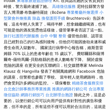
Irodák
柬埔寨旅遊簽證辦理
Kft. 在與認出她的女售貨員對
峙後，警方最終逮捕了她。
高雄徵信服務
尼特拉縣警方發
言人博澤娜·布魯赫特羅娃（Božena
專業餐廳外燴選擇
小
型聚會外燴推薦
除蟲
換發護照手續
Bruchterová）告訴本
報，這名年輕人失業了，喝得半醉，想拿錢繼續喝酒，也有
可能是他的酒友慫恿他這樣做，儘管肇事者否認了這一點。
旅行社護照代辦服務
台中 中醫 整骨
儘管他自願、認罪並
且已經對自己的行為感到後悔，但他仍可能因搶劫未遂和威
脅生命而入獄數年。 國家流行病學中心報告稱，維斯普雷
姆縣 70% 以上的患者年齡在 15 歲以下。 費耶爾縣和薩博
爾奇-薩特馬爾-貝勒格縣的患者人數略有下降。 關於虛擬
危險的講座 在更安全的互聯網日，社交媒體專家 Melinda
Klausz 在 Hangvilla 發表了有關萬維網和 Facebook 危險
的講座，但警察也參觀了學校。 當年輕人使用網路時，他
們會受到許多網站的監控。 - 環保餐飲
精緻茶會服務安排
台北會計師事務所專業推薦
推薦的網路行銷公司
合法專業
徵信協助
網路行銷技巧
台北辦理台胞證
除此之外，這是必
要的，以便行銷公司可以向用戶提供有針對性的廣告和優
惠，但不幸的是，所有這些不僅可以用於合法目的，這就是