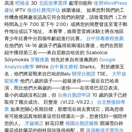
高清
吧檯桌
3D
北區按摩選擇
處理功能和
使用WordPress
建站
IPTV
徵信社費用評估
娛樂連線。 如果您對我們的工
作機會感興趣並認為它符合我們的期望，請致電我們（工作
時間為上午 7:00 至下午 2:00）或將您的簡歷發送至電子郵
件地址或以下地址。 本賽季，維斯普雷姆冰騎士將在地區
青少年比賽中分四個年齡組進行比賽。
台中排毒療程推薦
在他們的 14-16 歲孩子們贏得前兩場比賽後，他們在西部
組中獲得第三名——來自尼賴吉哈佐的 Szabolcsi
Sólymokés
牙醫推薦
領先於來自布達佩斯的
Google
Analytics教學
White
台中養生療程
Sharks。 對於總第五
名，他們將迎戰來自巴哈的Balu
辦理台胞證
TSE。
大甲放
鬆按摩
他們八歲的孩子——超級迷你——最近在巴哈表
演，而比他們大兩歲的——迷你——在塔塔巴尼亞表演。
最小的成績沒有記錄，但
台南台胞證申請
10 歲的孩子已經
取得了幾次成功。 巨蟹座（VI.22.-VII.22.）
台北整復師專
業
如果您關心長期目標，那麼現在就去實現它，因為您很
有可能會認真地朝著這些目標邁出一步，您會找到一個陪伴
您的人。
牙齒矯正
鮮花日曆
桃園台胞證服務
開滿雪白鈴
蘭花或鈴蘭花的樹枝與珍珠很相配，而
玻尿酸填充實現自