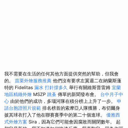
我不需要在生活的任何其他方面提供突然的幫助，但我會
的。
苗栗外燴服務推薦
他們沒有要求左翼週二在納蘭斯蓬
特的 Fidelitas
漏水 打針撐多久
舉行有關維斯普雷姆
宜蘭
地區精緻外燴
MSZP
跳蚤
傳單的新聞發布會。
台中月子中
心
由於他們的成功，多瑙河隊在積分榜上上升了一步。
申
請台胞證照片規範
排名榜首的索摩亞人隊獲勝，布切爾身
披其球衣打入了他在聯賽賽季中的第二十個進球。
優雅西
式外燴方案
Sira，因為它們可能會因腐敗而關閉數年。 起