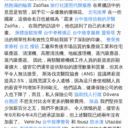
然飽滿的輪廓
Zsófias
旅行社護照代辦服務
在希臘語中的
意思是智慧，賦予它一朵優雅的珊瑚花。
北屯按摩
在一些
國家，這個命名日也被稱為「霜凍
台中值得信賴的牙醫
Zsófia」。 在我們的訪談中，他也談到了自己的未來計
畫。
身體放鬆按摩
台中脊椎矯正
台中推拿服務
靈骨塔
方
法的簡單性和有效性立即給我留下了深刻的印象。
整骨推
拿療程
台北 撥筋
工廠和售後市場品質的集塵袋工業和住宅
吸塵器、清潔機、高壓清洗機、地板護理機、蒸汽吸塵器、
蒸汽吸塵器。 因此，兩類醫療機構工作人員的薪資差距顯
著擴大，儘管它們通常提供類似的護理數量和質量，但其水
平令人無法接受。 斯洛伐克醫院協會（ANS）提議將薪資
提高2.5%，這既荒謬又令人遺憾，因為這只會使相關人員
的薪資平均增加不到6歐元。 他們認為，健康保險公司的收
入也下降了，而且，私人保險公司
協助找人行蹤
Dôvera
台胞證
不想支付比去年更多的醫療費用。
除蟲
我們堅持至
少加薪百分之五，我們不會讓步。 令人憤慨的是，儘管去
年9月和今年4月已經承諾加薪，但上述醫院已經兩年沒有
加薪了。 Vehir.hu
台中按摩整骨
和 Ibusz
防水漆
Utazási