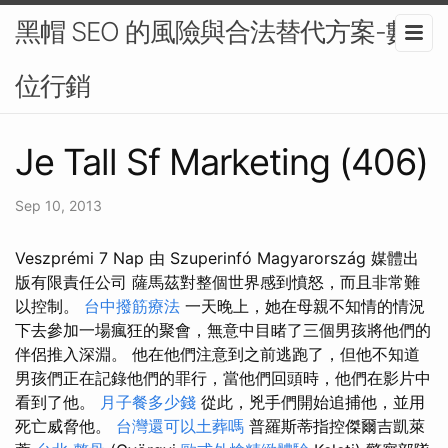
黑帽 SEO 的風險與合法替代方案-數
位行銷
Je Tall Sf Marketing (406)
Sep 10, 2013
Veszprémi 7 Nap 由 Szuperinfó Magyarország 媒體出
版有限責任公司 薩馬茲對整個世界感到憤怒，而且非常難
以控制。
台中撥筋療法
一天晚上，她在母親不知情的情況
下去參加一場瘋狂的聚會，無意中目睹了三個男孩將他們的
伴侶推入深淵。 他在他們注意到之前逃跑了，但他不知道
男孩們正在記錄他們的罪行，當他們回頭時，他們在影片中
看到了他。
月子餐多少錢
從此，兇手們開始追捕他，並用
死亡威脅他。
台灣還可以土葬嗎
普羅斯蒂指控傑爾吉凱萊