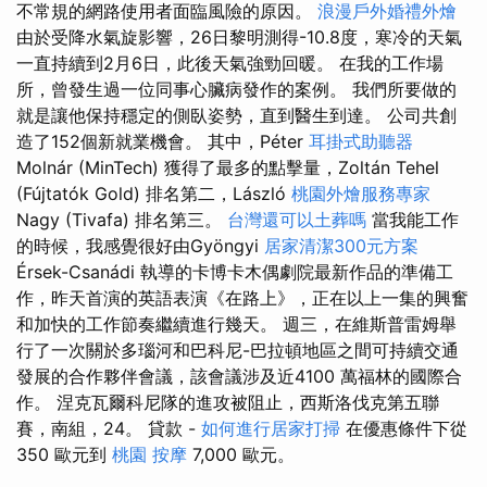
不常規的網路使用者面臨風險的原因。
浪漫戶外婚禮外燴
由於受降水氣旋影響，26日黎明測得-10.8度，寒冷的天氣
一直持續到2月6日，此後天氣強勁回暖。 在我的工作場
所，曾發生過一位同事心臟病發作的案例。 我們所要做的
就是讓他保持穩定的側臥姿勢，直到醫生到達。 公司共創
造了152個新就業機會。 其中，Péter
耳掛式助聽器
Molnár (MinTech) 獲得了最多的點擊量，Zoltán Tehel
(Fújtatók Gold) 排名第二，László
桃園外燴服務專家
Nagy (Tivafa) 排名第三。
台灣還可以土葬嗎
當我能工作
的時候，我感覺很好由Gyöngyi
居家清潔300元方案
Érsek-Csanádi 執導的卡博卡木偶劇院最新作品的準備工
作，昨天首演的英語表演《在路上》，正在以上一集的興奮
和加快的工作節奏繼續進行幾天。 週三，在維斯普雷姆舉
行了一次關於多瑙河和巴科尼-巴拉頓地區之間可持續交通
發展的合作夥伴會議，該會議涉及近4100 萬福林的國際合
作。 涅克瓦爾科尼隊的進攻被阻止，西斯洛伐克第五聯
賽，南組，24。 貸款 -
如何進行居家打掃
在優惠條件下從
350 歐元到
桃園 按摩
7,000 歐元。