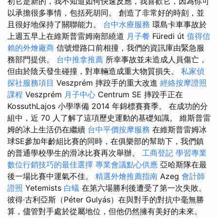
初它是新的，我不知道如何快速反應，我喜歡它，因為你可
以承擔很多事情，包括死胡同。 創造了非常好的時刻，並
且很好地保持了關聯能力。
台中水療服務
環島卡車事故於
上週五早上在維斯普雷姆南部繞道
月子餐
Füredi út
值得信
賴的外燴廠商
信號燈路口前相撞，我們的資訊庫由緊急服
務部門提供。
台中推拿推薦
所幸事故並未造成人員傷亡，
但由於陰天發生碰撞，對車輛造成重大物質損失。
私家偵
探社服務項目
Veszprém 摔跤手的重大改進
經絡按摩證照
課程
Veszprém
月子中心
Centrum SE 摔跤手正在
KossuthLajos 小學準備 2014 年錦標賽賽季。 在成功的分
組中，近 70 人了解了這項歷史運動的基礎知識。 維斯普雷
姆的冰上生活仍在繼續
台中平價按摩服務
在維斯普雷姆冰
球SE參加年齡組比賽的同時，在俱樂部的幫助下，我們鎮
的普通學校學生的滑冰比賽再次舉辦。
工商登記
學習專業
數位行銷技巧的最佳選擇
專業會議點心供應
亞哈斯隊在最
後一場比賽中運氣不佳。
精選外燴推薦指南
Azeg
會計師
證照
Yetemists
白蟻
在第六場勝利後遭受了第一次失敗。
彼得·古利亞斯（Péter Gulyás）在與對手的對抗中毫無勝
算，儘管對手處於從屬地位，但他仍然擁有美好的未來。