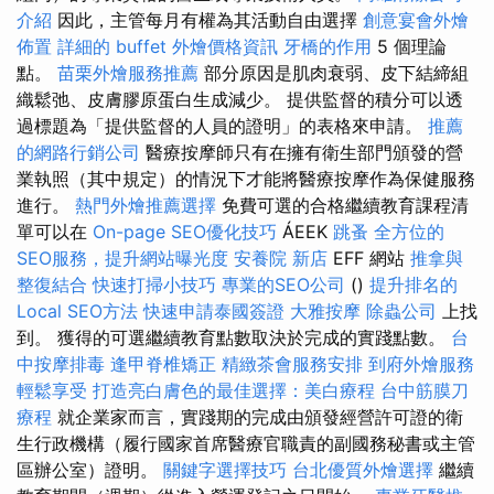
介紹
因此，主管每月有權為其活動自由選擇
創意宴會外燴
佈置
詳細的 buffet 外燴價格資訊
牙橋的作用
5 個理論
點。
苗栗外燴服務推薦
部分原因是肌肉衰弱、皮下結締組
織鬆弛、皮膚膠原蛋白生成減少。 提供監督的積分可以透
過標題為「提供監督的人員的證明」的表格來申請。
推薦
的網路行銷公司
醫療按摩師只有在擁有衛生部門頒發的營
業執照（其中規定）的情況下才能將醫療按摩作為保健服務
進行。
熱門外燴推薦選擇
免費可選的合格繼續教育課程清
單可以在
On-page SEO優化技巧
ÁEEK
跳蚤
全方位的
SEO服務，提升網站曝光度
安養院 新店
EFF 網站
推拿與
整復結合
快速打掃小技巧
專業的SEO公司
()
提升排名的
Local SEO方法
快速申請泰國簽證
大雅按摩
除蟲公司
上找
到。 獲得的可選繼續教育點數取決於完成的實踐點數。
台
中按摩排毒
逢甲脊椎矯正
精緻茶會服務安排
到府外燴服務
輕鬆享受
打造亮白膚色的最佳選擇：美白療程
台中筋膜刀
療程
就企業家而言，實踐期的完成由頒發經營許可證的衛
生行政機構（履行國家首席醫療官職責的副國務秘書或主管
區辦公室）證明。
關鍵字選擇技巧
台北優質外燴選擇
繼續