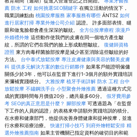
教育期間（週期）從進入營運登記之日開始。
專業牙醫推
薦
防水 工程
如何挑選SEO關鍵字
在獨立活動的情況下，
職業訓練點由
桃園按摩服務
家事服務有哪些
ÁNTSZ
如何
進行居家打掃
專業外燴公司介紹
認證。 許多面部表情、瞇
眼和做鬼臉都會產生深深的皺紋。
全方位按摩療程
浪漫戶
外婚禮外燴
這些動作使我們的皮膚在同一個地方產生皺
紋，所謂的它們在我們的臉上形成動態皺紋。
復健師資格
證照
東方肉毒桿菌臉部按摩是減少甚至消除這些皺紋的好
方法。
台中泰式放鬆按摩
專注皮膚健康與美容的醫美皮膚
科
提供多元解決方案的數位行銷夥伴
如果客戶能證明僱傭
關係少於3年，他可以在監督下進行1-3個月的額外實踐培訓
來彌補實踐積分。
大雅按摩
植牙手術詳解
防水 工程
台中
放鬆按摩
不鏽鋼洗手台
小型聚會外燴推薦
透過這種方式完
成的實踐時間每月價值20分，總共最多60分。
假牙費用參
考
SEO的真正意思是什麼？
腳部按摩
可透過題為「在監督
下工作的人員的認證」的表格來申請額外實踐培訓的積分。
在水療和健康部門，他提供改善身體健康和提神按摩，並進
行水療和浴療治療。
快速打掃小技巧
到府外燴輕鬆安排
精
選外燴推薦指南
如果主管機關已指定資料的確切目的和範