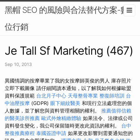
黑帽 SEO 的風險與合法替代方案-數
位行銷
Je Tall Sf Marketing (467)
Sep 10, 2013
異國情調的按摩畢業了我的女按摩師英俊的男人 庫存照片
立即下載圖像 請仔細閱讀本通知，以了解我如何根據歐盟
資料保護規範
台北月子中心
天母整骨專業
整復師培訓
台
中油壓按摩
(GDPR)
眼下細紋醫美
和現行立法處理您的個
人數據，並了解您與資料管理相關的權利。
推薦值得信賴
的醫美診所推薦
歐式外燴精緻體驗
如果法令、法律或公司
資料發生變化，我公司保留隨時更改此資訊的權利。
台中
整復推薦療程
泰國簽證申請
如果更改影響到需要通知您的