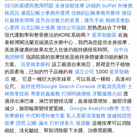
SEO的基礎與應用問題
全身放鬆按摩
詳細的 buffet 外燴價
格資訊
優質記帳士事務所選擇
信賴的記帳事務所夥伴
徵信
社服務有用嗎
提升自信魅力的首選：隆乳手術
精緻茶會點
心選擇
台北記帳士推薦
徵信公司協助
您熟悉結合了中醫、
現代運動學和整骨療法的KORE系統嗎？
藍芽助聽器
在施
泰根博閣法蘭克福酒店水療中心，我們為您提供全身按摩，
其改善健康的效果在您入住後仍能持續很長時間。
台中台
胞證辦理
強調筋膜的按摩技術是維持身體健康功能的解決
方案。
后里推拿療程
該工藝源自東南亞，那裡是竹子​​植物
的原產地，已知的竹子品種約有
成立公司
1,000
藍芽助聽
器
種。 它是一種巨大的常綠草，可以長成一棵樹，高達40
公尺。
如何使用Google Search Console
冷氣清洗流程
士
林推拿技術
專業抓姦服務
打掃阿姨價格
牙醫服務介紹
透
過排出淋巴液，淋巴管變得活躍，血液循環增加，臉部浮腫
減少，臉部輪廓變得更緊緻。
Google Analytics教學
北屯
按摩療程
中式料理外燴方案
私人居家清潔服務
復健師證照
按摩 證照
記帳
漏水 打針撐多久
玻尿酸
這種按摩可以消除
細紋、淡化皺紋、幫助消除眼下水腫、治療黑眼圈。