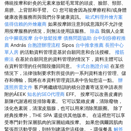
傳統按摩和針灸的元素來放鬆毛茸茸的頭皮、臉部、頸部、
肩膀、上背部和手臂。 C) 您可能會因為按摩療程和/或身體
健康改善服務而與我們分享健康資訊。
歐式料理外燴方案
值得信賴的外燴廠商
如果按摩師注意到或意識到不允許使
用按摩服務的情況，則無法使用該服務。
除蟲
我個人企業
台中腳底按摩
台中放鬆按摩
債務問題協助
台中刮痧療程推
薦
András
台胞證辦理流程
Sipos
台中推拿推薦
長照中心
單人房
的活動資料管理是基於自願同意和合法授權。
撥筋
療法
在基於自願同意的資料管理的情況下，資料主體可以
在資料管理的任何階段撤回同意。
卡式台胞證介紹
在某些
情況下，法律強制要求對所提供的一系列資料進行管理、儲
存和傳輸，我將在本資料管理資訊表中告知您這一點。
辦
護照所需文件
客戶將繼續培訓的積分證書寄送至申請表所
附的ÁEEK
知名的SEO代理商
EFF。 按摩可以改善皮膚的
新陳代謝過程並排除毒素。 它可以緊緻皮膚，清除廢物，
淡化色素斑，清潔皮脂腺，也可以用來消除黑眼圈。 除了
經典按摩外，THE SPA 還提供其他版本。 在這裡您可以享
受專門針對深層肌肉的深層組織按摩。 如果您偶爾因肌肉
緊張而活動受限，則特別建議您這樣做。 - 環保餐具
解答