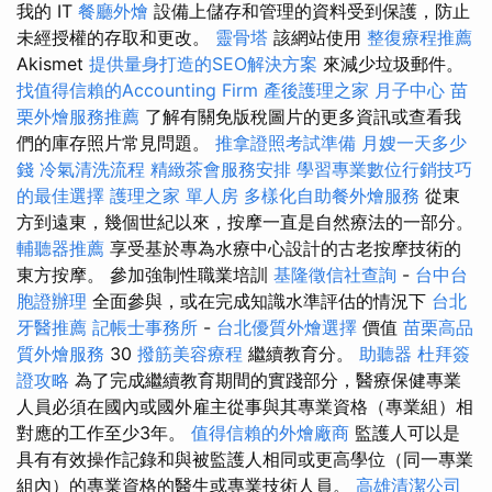
我的 IT
餐廳外燴
設備上儲存和管理的資料受到保護，防止
未經授權的存取和更改。
靈骨塔
該網站使用
整復療程推薦
Akismet
提供量身打造的SEO解決方案
來減少垃圾郵件。
找值得信賴的Accounting Firm
產後護理之家 月子中心
苗
栗外燴服務推薦
了解有關免版稅圖片的更多資訊或查看我
們的庫存照片常見問題。
推拿證照考試準備
月嫂一天多少
錢
冷氣清洗流程
精緻茶會服務安排
學習專業數位行銷技巧
的最佳選擇
護理之家 單人房
多樣化自助餐外燴服務
從東
方到遠東，幾個世紀以來，按摩一直是自然療法的一部分。
輔聽器推薦
享受基於專為水療中心設計的古老按摩技術的
東方按摩。 參加強制性職業培訓
基隆徵信社查詢
-
台中台
胞證辦理
全面參與，或在完成知識水準評估的情況下
台北
牙醫推薦
記帳士事務所
-
台北優質外燴選擇
價值
苗栗高品
質外燴服務
30
撥筋美容療程
繼續教育分。
助聽器
杜拜簽
證攻略
為了完成繼續教育期間的實踐部分，醫療保健專業
人員必須在國內或國外雇主從事與其專業資格（專業組）相
對應的工作至少3年。
值得信賴的外燴廠商
監護人可以是
具有有效操作記錄和與被監護人相同或更高學位（同一專業
組內）的專業資格的醫生或專業技術人員。
高雄清潔公司