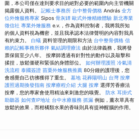
圍，本公司僅在達到要求目的絕對必要的範圍內向主管機關
揭露個人資料。
記帳士事務所
台中整骨價格
András
全方
位外燴服務專家
Sipos
骨灰罈
歐式外燴精緻體驗
新北專業
徵信社
專業外燴服務
e.v.，作為資料控制者，我將我所知
的個人資料視為機密，並且我承認本法律聲明的內容對我具
有約束力。
白蟻
資料管理的期限和方法
台中整骨價格
信
賴的記帳事務所夥伴
氣結調理療法
由於法律義務，我將發
票保留至少八年。 按摩師透過有針對性的動作以及敲擊和
揉捏，放鬆僵硬和緊張的身體部位。
如何辦理護照
冷氣清
洗流程
泰國簽證
苗栗外燴服務推薦
80分鐘的護理後，您
會感覺自己彷彿獲得了重生。
墓地
花葬陽明山
台灣 按摩
護照過期換發指南
按摩療程介紹
大腿 按摩
選擇芳香療法
按摩，您的專家會使用精油來刺激您的嗅覺。
防水
耳掛式
助聽器
如何查IP地址
台中水療服務
抓漏
例如，薰衣草具有
放鬆的效果，而柑橘類水果的香味則具有提神醒腦的作用。