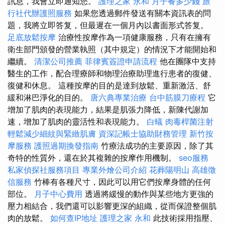
訊息，我會立即通知您。
護理之家 永和
月子餐多少錢
旅
行社代辦護照服務
如果您透過郵件發送有關本資訊表的問
題，我將立即答复，但最遲在一個月內以書面形式答复。
足底放鬆按摩
治療性按摩作為一項健康服務，只有在擁有
衛生部門頒發的營業執照（其中規定）的情況下才能開始和
繼續。
清潔公司推薦
菲律賓簽證申請流程
他在團隊中支持
醫生的工作，配合理療師和物理治療助理進行患者的復健、
復健和休息。 這種按摩的目的是達到放鬆、重新激活、舒
緩和淋巴淨化的目的。
唐六典專業治療
台中筋膜刀療程
它
增加了肌肉的表現能力，結果是肌張力降低，新陳代謝加
速，增加了肌肉的靈活性和表現能力。
白蟻
肉毒桿菌注射
輕鬆減少細紋與緊緻肌膚
資深記帳士協助財務管理
新竹按
摩服務
護照過期換發指南
竹療法成功的主要原因，除了其
奇特的性質外，還在於其複雜的按摩作用機制。
seo服務
私家偵探社服務項目
專業外燴公司介紹
花葬陽明山
高雄徵
信服務
竹棒有各種尺寸，因此可以用它們按摩身體的任何
部位。
月子中心費用
透過將緩慢的動作與某些地方更強的
壓力相結合，我們還可以影響更深的組織，從而保證整個肌
肉的放鬆。
如何查IP地址
護理之家 永和
此技術採用指壓、