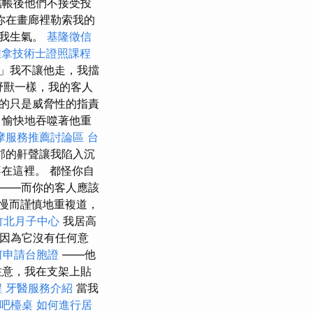
結帳後他們不接受投
你在畫廊裡勒索我的
讓我生氣。
基隆徵信
推拿技術士證照課程
..」我不讓他走，我擋
野獸一樣，我的客人
的只是威脅性的指責
，愉快地吞噬著他重
摩服務推薦討論區
台
郡的鼾聲讓我陷入沉
在這裡。 都怪你自
——而你的客人應該
緩慢而謹慎地重複道，
竹北月子中心
我居高
因為它沒有任何意
何申請台胞證
——他
注意，我在支架上貼
程
牙醫服務介紹
當我
吧檯桌
如何進行居