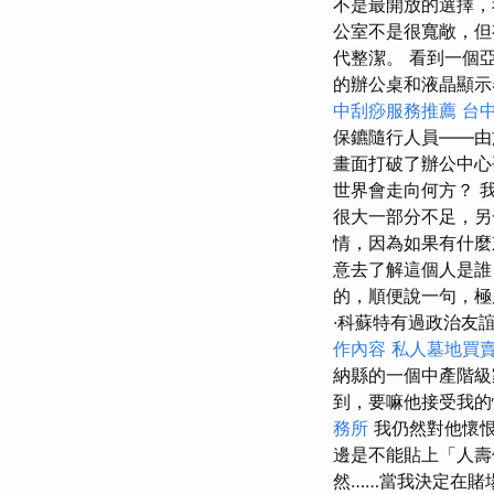
不是最開放的選擇，
公室不是很寬敞，但
代整潔。 看到一個
的辦公桌和液晶顯示
中刮痧服務推薦
台
保鑣隨行人員——由
畫面打破了辦公中心
世界會走向何方？ 
很大一部分不足，另
情，因為如果有什麼
意去了解這個人是誰
的，順便說一句，極
·科蘇特有過政治友誼
作內容
私人墓地買
納縣的一個中產階級
到，要嘛他接受我的
務所
我仍然對他懷恨
邊是不能貼上「人
然……當我決定在賭