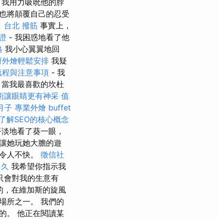
，我用力吸吮他的脖
也將顛覆自己的忍受
。
台北 撥筋
事實上，
證
- 我困惑地看了他
格
我小心翼翼地回
府外燴輕鬆安排
我疑
流程與注意事項
- 我
，當我最喜歡的坎杜
術讓眼睛更有神采
值
月子
專業外燴 buffet
了解SEO的核心概念
平淡地看了葵一眼，
讓她玩她大膽的遊
不令人不快。
徵信社
多久
我希望你指示我
只會對我的生意有
的，在維加斯的旋風
場所之一。 我們的
的。 他正在閱讀某