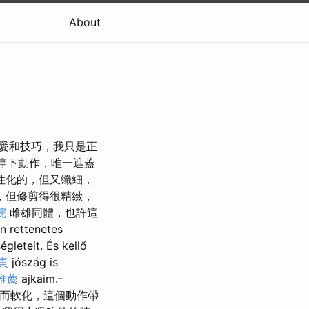
About
可愛和技巧，我只是正
停下動作，唯一遮蓋
性化的，但又纖細，
，但修剪得很精緻，
院
雌雄同體，也許這
n rettenetes
leteit. És kellő
責
jószág is
推薦
ajkaim.–
降的柔順而軟化，這個動作帶