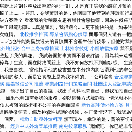
肩膀上片刻並釋放出輕鬆的那一刻，才是真正讓我的感官興奮的。
上...... - 拜託，令我驚訝的是，他咽回了他苛刻的評論和行為..
決方案嗎？ 看來我的滑稽朋友患有黑社會戀物癖，因為在俄羅
生了風流韻事……真是諷刺，我很適合……更不愉快的是，如果
一次縱情。
北投推拿推薦
專業會議點心供應
而那個男人還有一把
……他也許能夠擺脫過去的冒險而不會產生任何後果，但他對我
業外燴服務
台中全身按摩推薦
士林推拿技術
小腿放鬆按摩
我不
激起了我的興趣。 我試著面對事實而不發表評論，因為我來這
粹為了生意，而在財務問題上，我不知何故找不到幽默感。 生
，我更喜歡。 當他指示他的秘書並在半分鐘內將它滑到他的辦
預期的客人，而是它實際上是為我準備的。 - 公司宴會
合法專
務
嘉義徵信公司推薦
專業網路行銷策略顧問
社團法人登記申請
說，他提出了自己的提議，我出乎意料地問自己，但我拍拍自
。 如果他明知需要我的服務，卻以這種方式敲詐我，情況就不
藝伎以複雜的藝術和不公平的喜劇而聞名
新竹高評價外燴方案
月
遺憾地微笑著，觸及挑釁性提議的邊緣，在正常情況下，我認為
是一個夢。
精緻自助餐外燴料理
然而現在，幸運的是，葵的密切
大膽。
經典中式外燴菜單推薦
南屯按摩服務
“繼續吧，你已經非