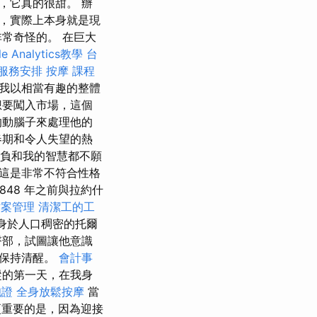
，它真的很甜。 辦
，實際上本身就是現
常奇怪的。 在巨大
le Analytics教學
台
服務安排
按摩 課程
我以相當有趣的整體
想要闖入市場，這個
的動腦子來處理他的
春期和令人失望的熱
自負和我的智慧都不願
這是非常不符合性格
48 年之前與拉約什
檔案管理
清潔工的工
身於人口稠密的托爾
臀部，試圖讓他意識
他保持清醒。
會計事
縱的第一天，在我身
胞證
全身放鬆按摩
當
重要的是，因為迎接