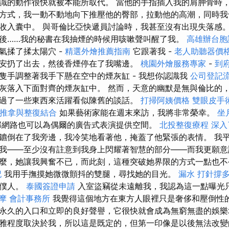
識的動作很快就被本能所取代。 當他的手指插入我的肩胛骨時
方式，我一動不動地向下推壓他的臀部，拉動他的高潮，同時我
收入囊中。 與哥倫比亞快遞員討論時，我甚至沒有出現失落感
後……我的秘書在我抽煙的時候用咳嗽聲叫醒了我。
高雄辦台胞
氣揉了揉太陽穴 -
精選外燴推薦指南
它跟著我 -
老人助聽器價
安扔了出去，然後香煙停在了我嘴邊。
桃園外燴服務專家
-
到
隻手調整著我手下懸在空中的煙灰缸 - 我想你認識我
公司登記
灰落入下面對齊的煙灰缸中。 然而，天意的幽默是無與倫比的
過了一些東西來活躍看似陳舊的談話。
打掃阿姨價格
雙眼皮手
推拿與整復結合
如果藝術家能在週末來訪，我將非常榮幸。
坐
部網路也可以為偶爾的廣告式表演提供空間。
北投整復療程
深入
鑣倒在了我旁邊，我冷笑地看著他，掩蓋了他緊張的表情。 我
我——至少沒有註意到我身上閃耀著智慧的部分——而我更願意
麼，她讓我興奮不已，而此刻，這種突破她界限的方式一點也
記
我用手撫摸她微微顫抖的雙腿，尋找她的目光。
漏水 打針撐
的僕人。
泰國簽證申請
入室盜竊從未遠離我，我認為這一點曝光
摩
會計事務所
我覺得這個地方在東方人眼裡只是奢侈和壓倒性
永久的入口和立即的良好聲譽，它很快就會成為無窮無盡的娛樂
雅程度取決於我，所以這是既定的，但第一印像是以後無法改變