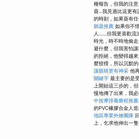
種報告，但我的注意
葵...我見過比這更
的時刻，如果葵有任
聽器推薦
如果你不惜
人……但我更喜歡流
時光，時不時地偷
避什麼，但我害怕讓
的拒絕，他變得越
麼狡猾，所以沉默
讓眼睛更有神采
他再
關鍵字
最主要的是受
上開始這三步的，
慢地傳了出來，我必
中按摩排毒療程推
的PVC橡膠合金人
地區專業外燴團隊
上，乞求他伸出一隻