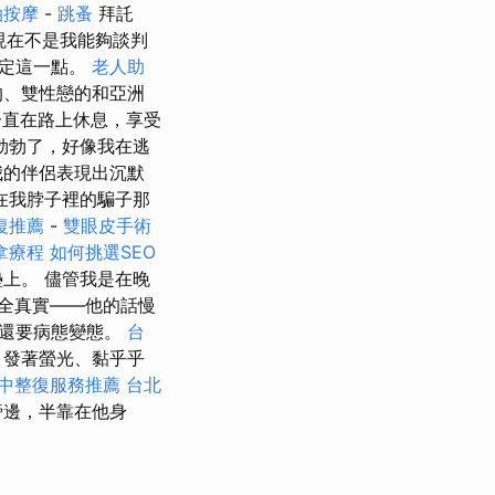
油按摩
-
跳蚤
拜託
現在不是我能夠談判
確定這一點。
老人助
的、雙性戀的和亞洲
一直在路上休息，享受
勃勃了，好像我在逃
我的伴侶表現出沉默
在我脖子裡的騙子那
復推薦
-
雙眼皮手術
拿療程
如何挑選SEO
上。 儘管我是在晚
全真實——他的話慢
的還要病態變態。
台
、發著螢光、黏乎乎
中整復服務推薦
台北
旁邊，半靠在他身