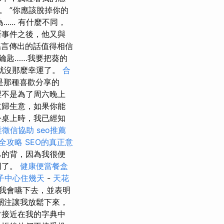
 ”你應該脫掉你的
.... 有什麼不同，
斯事件之後，他又與
謠言傳出的話值得相信
鑰匙……我要把葵的
就沒那麼幸運了。
合
是那種喜歡分享的
裡不是為了周六晚上
意歸生意，如果你能
公桌上時，我已經知
業徵信協助
seo推薦
全攻略
SEO的真正意
己的背，因為我很便
同了。
健康便當餐盒
子中心住幾天
-
天花
我會嚥下去，並表明
關注讓我放鬆下來，
常接近在我的字典中