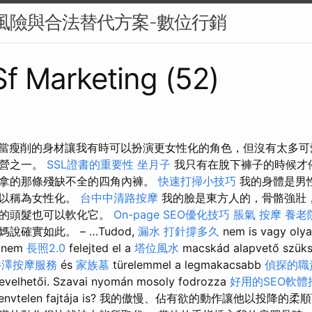
 的風險與合法替代方案-數位行銷
 Sf Marketing (52)
原本相當瘦削的身材讓我有時可以扮演更女性化的角色，但沒有太多
陣營之一。
SSL證書的重要性
坐月子
我只有在脫下褲子的時候才
拿的那條殘缺不全的四角內褲。
快速打掃小技巧
我的身體是男
可以稱為女性化。
台中中清路按摩
我的臉是東方人的，骨骼強壯
我的頭髮也可以軟化它。
On-page SEO優化技巧
脹氣 按摩
養老
確實如此。 – …Tudod,
漏水 打針撐多久
nem is vagy olya
r nem
長照2.0
felejted el a
塔位風水
macskád alapvető szükség
井澤按摩服務
és
家族墓
türelemmel a legmakacsabb
偵探的職
nevelhetői. Szavai nyomán mosoly fodrozza
好用的SEO軟體
a szenvtelen fajtája is? 我的傲慢、佔有欲的動作讓他以投