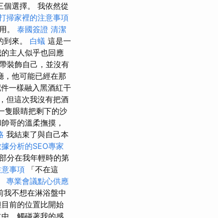
三個選擇。 我依然從
打掃家裡的注意事項
有用。
泰國簽證
清潔
的到來。
白蟻
這是一
我的主人似乎也回應
帶裝飾自己，並沒有
廳，他可能已經在那
件一樣融入黑酒紅干
，但這次我沒有把酒
一隻眼睛把剩下的沙
和帥哥的溫柔撫摸，
略
我結束了與自己本
據分析的SEO專家
部分在我年輕時的第
注意事項
「不在這
。
專業會議點心供應
前我不想在淋浴盤中
但目前的位置比開始
水中，觸碰著我的感