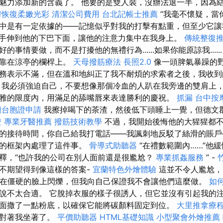
魅力添加新的含義了。 他要的是雙人裝，沒辦法退一半，因為
膚恢復柔嫩光彩
清潔公司費用
台北記帳士推薦
”我毫不懷疑，當
中是有一定依據的——記憶似乎對我的打擊有點重，但至少它
手伸到他的下巴下面，讓他的注意力集中在我身上。
傳統整復
的事情要做，而不是打擾他的無禮行為......如果你能原諒我....
地靠在涼亭的欄桿上。
天母撥筋療法
長照2.0
像一頭脾氣暴躁的
務表示不滿，但在溫和地糾正了我不耐煩的求索者之後，我收到
 我必須強迫自己，不要想像那個冷血的人趴在我旁邊的雙肩上
雅的限度內，用滿足的舔嘴唇來表達勝利的慶祝。
抓漏
台中按
蘭台胞證申請
我擦掉喝下的茶渣，然後低下頭睡上一覺，但德文
證
專業牙醫推薦
撥筋技術教學
不過，我開始後悔他的大猩猩都不
的接待時間，你自己給我打電話——我諷刺地反駁了絲滑的賬戶
節的框架內處理了這件事。
骨導式助聽器
“在禮數範圍內……”他
釋，“也許我的公司在別人面前還是很尷尬？
專業抓姦服務
” -
不期望得到像這樣的答案-
宜蘭特色外燴體驗
這並不令人尷尬，
在僵硬的臉上閃爍，但我向自己保證我不會讓他們這麼做。
如
說不太合適。 它脫掉衣服的樣子很誘人，但它並沒有引起我的
面撒了一點粉底，以確保它能將碳顏料固定到位。
大里推拿療
背對著我坐著了。
平價助聽器
HTML基礎知識
小型聚會外燴推薦