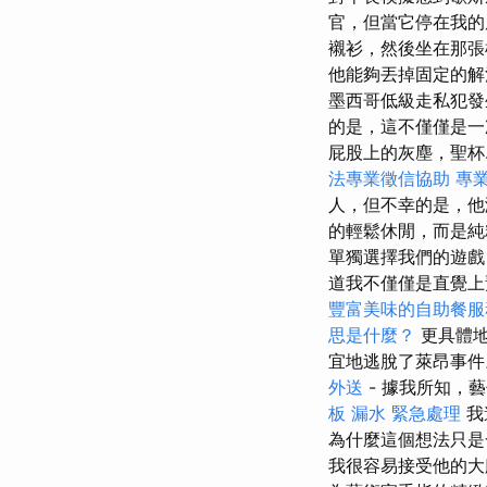
官，但當它停在我的
襯衫，然後坐在那張椅子
他能夠丟掉固定的解
墨西哥低級走私犯發
的是，這不僅僅是
屁股上的灰塵，聖杯
法專業徵信協助
專
人，但不幸的是，他
的輕鬆休閒，而是純
單獨選擇我們的遊戲
道我不僅僅是直覺上
豐富美味的自助餐服
思是什麼？
更具體地
宜地逃脫了萊昂事件
外送
- 據我所知，
板 漏水 緊急處理
我
為什麼這個想法只
我很容易接受他的