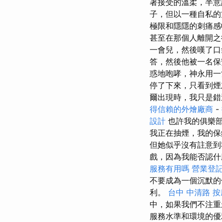
著接受的溫柔，半意
子，但以一種自私的
極限和隱隱的刺痛感
甚至在那個人離開之
一會兒，然後嘆了口
答，然後他被一名保
惑地咆哮，神永用一
停了下來，只看到煙
爾出現時，我只是錯
得信賴的外燴廠商
-
設計
也許我的俱樂
我正在抽煙，我的保
但她似乎沒有註意到
戲，因為我能否認什
服務有用嗎
營業登
不要成為一個沉默
利。
台中 中清路 按
中，如果我們不注重
服務水準和環境的優