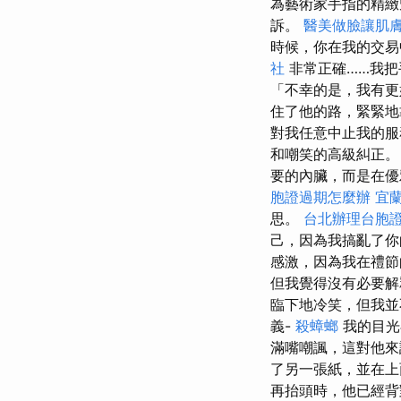
為藝術家手指的精緻
訴。
醫美做臉讓肌
時候，你在我的交易
社
非常正確……我把
「不幸的是，我有更好
住了他的路，緊緊
對我任意中止我的服
和嘲笑的高級糾正。
要的內臟，而是在優
胞證過期怎麼辦
宜
思。
台北辦理台胞
己，因為我搞亂了你
感激，因為我在禮
但我覺得沒有必要解
臨下地冷笑，但我並
義-
殺蟑螂
我的目光
滿嘴嘲諷，這對他來
了另一張紙，並在上
再抬頭時，他已經