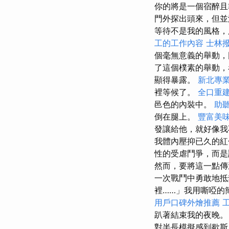
你的將是一個宿醉且
門外探出頭來，但並
等待不是我的風格，
工的工作內容
士林
個毫無意義的舉動，
了這個樸素的舉動，
顯得暴露。
新北專
裡等候了。
全口重
邑色的內裝中。
助聽
倒在腿上。
豐富美
發讓給他，就好像我
我體內壓抑已久的紅
性的受虐鬥爭，而是
然而，要將這一點傳
一次戰鬥中勇敢地抵
裡……」我用嘶啞的
用戶口碑外燴推薦
趴著結束我的夜晚。
對半長模擬感到歇斯