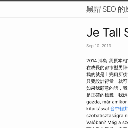
黑帽 SEO
Je Tall
Sep 10, 2013
2014 濤島 我
在成長的都市型男
我的就是上完廁所後
只要設計得當，就
如果我願意的話，
是正確的標籤，我媽媽說
gazda, már amiko
kitartással
台中輕
szobatisztaságra 
Valóban? Még 