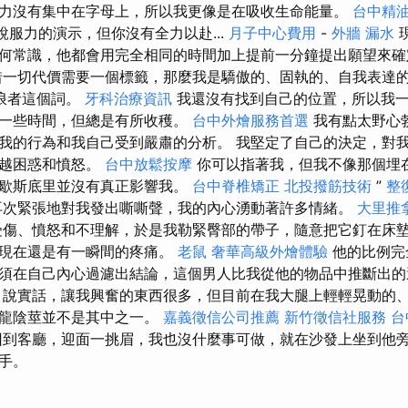
力沒有集中在字母上，所以我更像是在吸收生命能量。
台中精
有說服力的演示，但你沒有全力以赴...
月子中心費用
-
外牆 漏水
何常識，他都會用完全相同的時間加上提前一分鐘提出願望來
一切代價需要一個標籤，那麼我是驕傲的、固執的、自我表達
浪者這個詞。
牙科治療資訊
我還沒有找到自己的位置，所以我
走一些時間，但總是有所收穫。
台中外燴服務首選
我有點太野心
我的行為和我自己受到嚴肅的分析。 我堅定了自己的決定，對
來越困惑和憤怒。
台中放鬆按摩
你可以指著我，但我不像那個埋
的歇斯底里並沒有真正影響我。
台中脊椎矯正
北投撥筋技術
”
整
次緊張地對我發出嘶嘶聲，我的內心湧動著許多情緒。
大里推
​​傷、憤怒和不理解，於是我勒緊臀部的帶子，隨意把它釘在床墊
但現在還是有一瞬間的疼痛。
老鼠
奢華高級外燴體驗
他的比例完
須在自己內心過濾出結論，這個男人比我從他的物品中推斷出
薦
說實話，讓我興奮的東西很多，但目前在我大腿上輕輕晃動的
造龍陰莖並不是其中之一。
嘉義徵信公司推薦
新竹徵信社服務
台
回到客廳，迎面一挑眉，我也沒什麼事可做，就在沙發上坐到​​他
手。